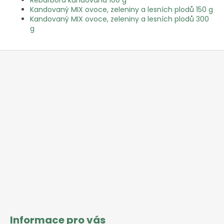
Kandovaný MIX ovoce, zeleniny a lesních plodů 150 g
Kandovaný MIX ovoce, zeleniny a lesních plodů 300
g
Z
á
p
a
t
í
Informace pro vás