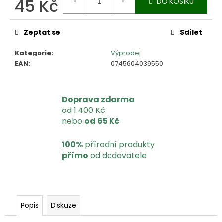
u
45 Kč
DO KOŠÍKU
č
Měrná
u
cena:
j
Zeptat se
Sdílet
e
Kategorie
:
Výprodej
m
EAN
:
0745604039550
e
Doprava zdarma
od 1.400 Kč
nebo
od 65 Kč
100%
přírodní produkty
přímo
od dodavatele
Popis
Diskuze