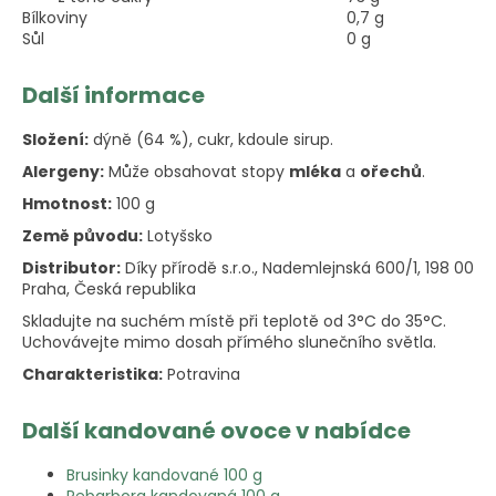
Bílkoviny
0,7 g
Sůl
0 g
Další informace
Složení:
dýně (64 %), cukr, kdoule sirup.
Alergeny:
Může obsahovat stopy
mléka
a
ořechů
.
Hmotnost:
100 g
Země původu:
Lotyšsko
Distributor:
Díky přírodě s.r.o., Nademlejnská 600/1, 198 00
Praha, Česká republika
Skladujte na suchém místě při teplotě od 3°C do 35°C.
Uchovávejte mimo dosah přímého slunečního světla.
Charakteristika:
Potravina
Další kandované ovoce v nabídce
Brusinky kandované 100 g
Rebarbora kandovaná 100 g