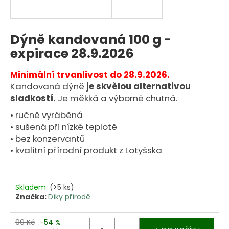
n
a
j
Dýně kandovaná 100 g -
í
expirace 28.9.2026
t
?
Minimální trvanlivost do 28.9.2026.
Kandovaná dýně
je skvělou alternativou
sladkostí.
Je měkká a výborně chutná.
• ručně vyráběná
HLEDAT
• sušená při nízké teplotě
• bez konzervantů
• kvalitní přírodní produkt z Lotyšska
D
o
Skladem
(>5 ks)
p
Značka:
Díky přírodě
o
r
99 Kč
–54 %