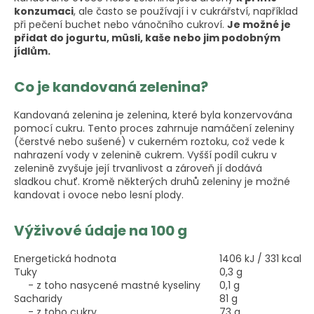
konzumaci
, ale často se používají i v cukrářství, například
při pečení buchet nebo vánočního cukroví.
Je možné je
přidat do jogurtu, müsli, kaše nebo jim podobným
jídlům.
Co je kandovaná zelenina?
Kandovaná zelenina je zelenina, které byla konzervována
pomocí cukru. Tento proces zahrnuje namáčení zeleniny
(čerstvé nebo sušené) v cukerném roztoku, což vede k
nahrazení vody v zelenině cukrem. Vyšší podíl cukru v
zelenině zvyšuje její trvanlivost a zároveň jí dodává
sladkou chuť. Kromě některých druhů zeleniny je možné
kandovat i ovoce nebo lesní plody.
Výživové údaje na 100 g
Energetická hodnota
1406 kJ / 331 kcal
Tuky
0,3 g
- z toho nasycené mastné kyseliny
0,1 g
Sacharidy
81 g
- z toho cukry
73 g