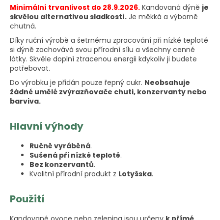
Minimální trvanlivost do 28.9.2026.
Kandovaná dýně
je
skvělou alternativou sladkostí.
Je měkká a výborně
chutná.
Díky ruční výrobě a šetrnému zpracování při nízké teplotě
si dýně zachovává svou přírodní sílu a všechny cenné
látky. Skvěle doplní ztracenou energii kdykoliv ji budete
potřebovat.
Do výrobku je přidán pouze řepný cukr.
Neobsahuje
žádné umělé zvýrazňovače chuti, konzervanty nebo
barviva.
Hlavní výhody
Ručně vyráběná
.
Sušená při nízké teplotě
.
Bez konzervantů
.
Kvalitní přírodní produkt z
Lotyšska
.
Použití
Kandované ovoce nebo zelenina jsou určeny
k přímé