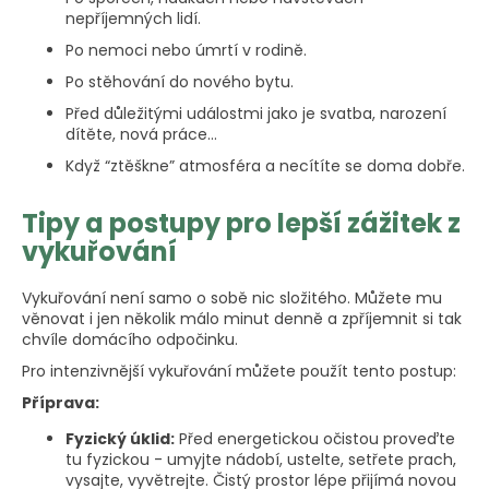
nepříjemných lidí.
Po nemoci nebo úmrtí v rodině.
Po stěhování do nového bytu.
Před důležitými událostmi jako je svatba, narození
dítěte, nová práce…
Když “ztěškne” atmosféra a necítíte se doma dobře.
Tipy a postupy pro lepší zážitek z
vykuřování
Vykuřování není samo o sobě nic složitého. Můžete mu
věnovat i jen několik málo minut denně a zpříjemnit si tak
chvíle domácího odpočinku.
Pro intenzivnější vykuřování můžete použít tento postup:
Příprava:
Fyzický úklid:
Před energetickou očistou proveďte
tu fyzickou - umyjte nádobí, ustelte, setřete prach,
vysajte, vyvětrejte. Čistý prostor lépe přijímá novou