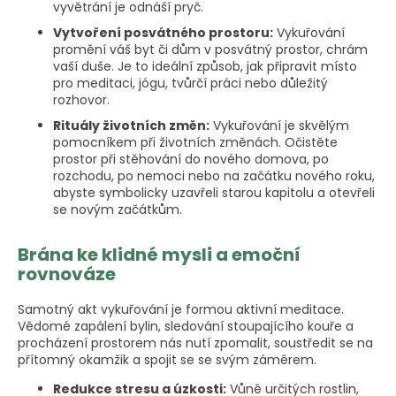
vyvětrání je odnáší pryč.
Vytvoření posvátného prostoru:
Vykuřování
promění váš byt či dům v posvátný prostor, chrám
vaší duše. Je to ideální způsob, jak připravit místo
pro meditaci, jógu, tvůrčí práci nebo důležitý
rozhovor.
Rituály životních změn:
Vykuřování je skvělým
pomocníkem při životních změnách. Očistěte
prostor při stěhování do nového domova, po
rozchodu, po nemoci nebo na začátku nového roku,
abyste symbolicky uzavřeli starou kapitolu a otevřeli
se novým začátkům.
Brána ke klidné mysli a emoční
rovnováze
Samotný akt vykuřování je formou aktivní meditace.
Vědomé zapálení bylin, sledování stoupajícího kouře a
procházení prostorem nás nutí zpomalit, soustředit se na
přítomný okamžik a spojit se se svým záměrem.
Redukce stresu a úzkosti:
Vůně určitých rostlin,