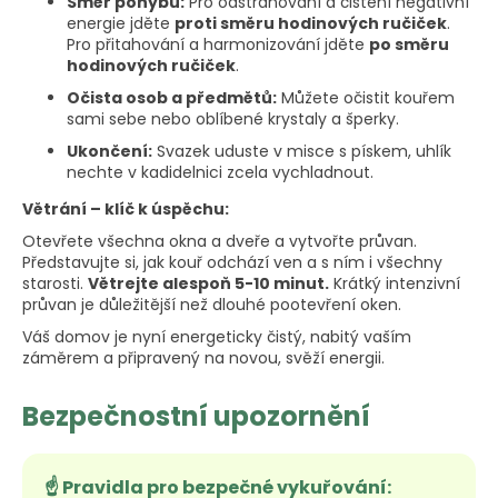
Směr pohybu:
Pro odstraňování a čištění negativní
energie jděte
proti směru hodinových ručiček
.
Pro přitahování a harmonizování jděte
po směru
hodinových ručiček
.
Očista osob a předmětů:
Můžete očistit kouřem
sami sebe nebo oblíbené krystaly a šperky.
Ukončení:
Svazek uduste v misce s pískem, uhlík
nechte v kadidelnici zcela vychladnout.
Větrání – klíč k úspěchu:
Otevřete všechna okna a dveře a vytvořte průvan.
Představujte si, jak kouř odchází ven a s ním i všechny
starosti.
Větrejte alespoň 5-10 minut.
Krátký intenzivní
průvan je důležitější než dlouhé pootevření oken.
Váš domov je nyní energeticky čistý, nabitý vaším
záměrem a připravený na novou, svěží energii.
Bezpečnostní upozornění
☝️ Pravidla pro bezpečné vykuřování: