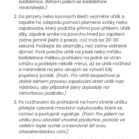
kadidelnice. Během pálení se kadidelnice
nedotýkejte.)
Do pinzety nebo kovových kleští vezměte uhlík a
zapalte ho odspodu pomocí plamene svíčky nebo
zapalovače, který podržíte přímo pod uhlíkem. Uhlík
díky zápalné směsi na povrchu hned po zapálení
začne jemně jiskřit a prskat, což trvá asi 20-30
sekund. Počkejte do okamžiku, než začne viditelně
dýmat. Poté položte uhlík na písek nebo mřížku
kadidelnice mělkou prohlubní na jedné ze stran
vzhůru a počkejte několik minut, až se uhlík rozžhaví
a minimálně na jeho okrajích se vytvoří bílý
popelavý povlak.
(Pozn.: Pro větší bezpečnost je
dobré během procesu zapalování držet uhlík nad
nádobou, aby případné jiskry dopadaly na
nehořlavou podložku.)
Po rozžhavení do prohlubně na horní straně uhlíku
přidejte vybrané množství vykuřovadla, které se
roztaví a postupně vypařuje.
(Pozn: Pro pálení na
uhlíku jsou obzvlášť vhodné pryskyřice, protože ve
velkém teple rychle a intenzivně šíří svou
charakteristickou vůni.)