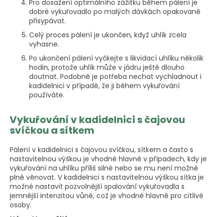
Pro dosažení optimálního zážitku během pálení je
dobré vykuřovadlo po malých dávkách opakovaně
přisypávat.
Celý proces pálení je ukončen, když uhlík zcela
vyhasne.
Po ukončení pálení vyčkejte s likvidací uhlíku několik
hodin, protože uhlík může v jádru ještě dlouho
doutnat. Podobně je potřeba nechat vychladnout i
kadidelnici v případě, že ji během vykuřování
používáte.
Vykuřování v kadidelnici s čajovou
svíčkou a sítkem
Pálení v kadidelnici s čajovou svíčkou, sítkem a často s
nastavitelnou výškou je vhodné hlavně v případech, kdy je
vykuřování na uhlíku příliš silné nebo se mu není možné
plně věnovat. V kadidelnici s nastavitelnou výškou sítka je
možné nastavit pozvolnější spalování vykuřovadla s
jemnější intenzitou vůně, což je vhodné hlavně pro citlivé
osoby.