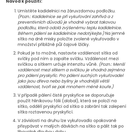
Návod k použití:
Umístěte kadidelnici na žáruvzdornou podložku.
(Pozn.: Kadidelnice se při vykuřování zahřívá a z
preventivních důvodů je vhodné vybrat takovou
podložku, která odolá zvýšenému teplu kadidelnice.
Během pálení se kadidelnice nedotýkejte.)
Na jemné
sítko na dně misky položte zvolené vykuřovadlo v
množství přibližně půl čajové lžičky.
Pokud je to možné, nastavte vzdálenost sítka od
svíčky pod ním a zapalte svíčku. Vzdálenost mezi
svíčkou a sítkem určuje intenzitu vůně.
(Pozn.: Menší
vzdálenost mezi sítkem a svíčkou je vhodná zejména
pro pálení pryskyřic. Pro pálení suchých vykuřovadel
jako jsou dřeva nebo byliny je vhodnější větší
vzdálenost, tvoří se pak mnohem méně kouře.)
V případě pálení čisté pryskyřice se doporučuje
použít hliníkovou fólii (alobal), která se položí na
sítko, oddělí pryskyřici od sítka a zabrání tak zalepení
sítka roztavenou pryskyřicí.
V závislosti na druhu lze vykuřovadlo opakovaně
přisypávat v malých dávkách na sítko a pálit tak po
libovolně dlouhou dobu.