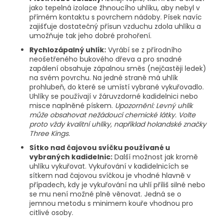
jako tepelná izolace žhnoucího uhlíku, aby nebyl v
přímém kontaktu s povrchem nádoby. Písek navíc
zajišťuje dostatečný přísun vzduchu zdola uhlíku a
umožňuje tak jeho dobré prohoření.
Rychlozápalný uhlík:
Vyrábí se z přírodního
neošetřeného bukového dřeva a pro snadné
zapálení obsahuje zápalnou směs (nejčastěji ledek)
na svém povrchu. Na jedné straně má uhlík
prohlubeň, do které se umístí vybrané vykuřovadlo.
Uhlíky se používají v žáruvzdorné kadidelnici nebo
misce naplněné pískem.
Upozornění: Levný uhlík
může obsahovat nežádoucí chemické látky. Volte
proto vždy kvalitní uhlíky, například holandské značky
Three Kings.
Sítko nad čajovou svíčku používané u
vybraných kadidelnic:
Další možnost jak kromě
uhlíku vykuřovat. Vykuřování v kadidelnicích se
sítkem nad čajovou svíčkou je vhodné hlavně v
případech, kdy je vykuřování na uhlí příliš silné nebo
se mu není možné plně věnovat. Jedná se o
jemnou metodu s minimem kouře vhodnou pro
citlivé osoby.