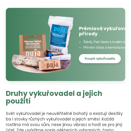
Prémiová vykuřovadl
přírody
Šalvěj, Palo Santo a kvalitní prys
Přírodní očista a harmonizace va
Koupit vykuřovadla
Druhy vykuřovadel a jejich
použití
Svět vykuřovadel je neuvěřitelně bohatý a existují desítky
ba i stovky různých vykuřovadel a jejich směsí. Každá
rostlina má svou vůni, nese jinou vibraci a hodí se pro jiný
účel. Zde uvádíme popis některých vybraných, často