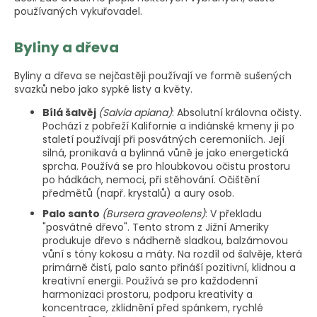
používaných vykuřovadel.
Byliny a dřeva
Byliny a dřeva se nejčastěji používají ve formě sušených
svazků nebo jako sypké listy a květy.
Bílá šalvěj
(Salvia apiana)
: Absolutní královna očisty.
Pochází z pobřeží Kalifornie a indiánské kmeny ji po
staletí používají při posvátných ceremoniích. Její
silná, pronikavá a bylinná vůně je jako energetická
sprcha. Používá se pro hloubkovou očistu prostoru
po hádkách, nemoci, při stěhování. Očištění
předmětů (např. krystalů) a aury osob.
Palo santo
(Bursera graveolens)
: V překladu
"posvátné dřevo". Tento strom z Jižní Ameriky
produkuje dřevo s nádherně sladkou, balzámovou
vůní s tóny kokosu a máty. Na rozdíl od šalvěje, která
primárně čistí, palo santo přináší pozitivní, klidnou a
kreativní energii. Používá se pro každodenní
harmonizaci prostoru, podporu kreativity a
koncentrace, zklidnění před spánkem, rychlé