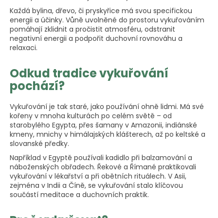
u
č
Každá bylina, dřevo, či pryskyřice má svou specifickou
u
energii a účinky. Vůně uvolněné do prostoru vykuřováním
pomáhají zklidnit a pročistit atmosféru, odstranit
j
negativní energii a podpořit duchovní rovnováhu a
e
relaxaci.
m
e
Odkud tradice vykuřování
pochází?
Vykuřování je tak staré, jako používání ohně lidmi. Má své
kořeny v mnoha kulturách po celém světě – od
starobylého Egypta, přes šamany v Amazonii, indiánské
kmeny, mnichy v himálajských klášterech, až po keltské a
slovanské předky.
Například v Egyptě používali kadidlo při balzamování a
náboženských obřadech. Řekové a Římané praktikovali
vykuřování v lékařství a při obětních rituálech. V Asii,
zejména v Indii a Číně, se vykuřování stalo klíčovou
součástí meditace a duchovních praktik.