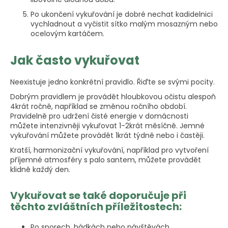
Po ukončení vykuřování je dobré nechat kadidelnici
vychladnout a vyčistit sítko malým mosazným nebo
ocelovým kartáčem.
Jak často vykuřovat
Neexistuje jedno konkrétní pravidlo. Řiďte se svými pocity.
Dobrým pravidlem je provádět hloubkovou očistu alespoň
4krát ročně, například se změnou ročního období.
Pravidelně pro udržení čisté energie v domácnosti
můžete intenzivněji vykuřovat 1-2krát měsíčně. Jemné
vykuřování můžete provádět 1krát týdně nebo i častěji.
Kratší, harmonizační vykuřování, například pro vytvoření
příjemné atmosféry s palo santem, můžete provádět
klidně každý den.
Vykuřovat se také doporučuje při
těchto zvláštních příležitostech:
Po sporech, hádkách nebo návštěvách