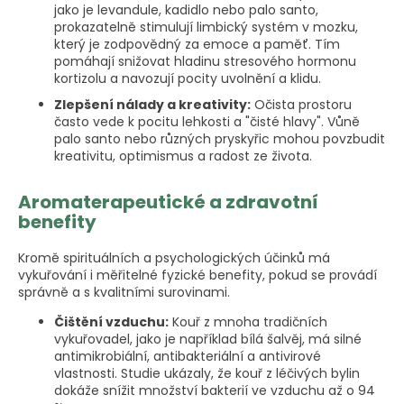
jako je levandule, kadidlo nebo palo santo,
prokazatelně stimulují limbický systém v mozku,
který je zodpovědný za emoce a paměť. Tím
pomáhají snižovat hladinu stresového hormonu
kortizolu a navozují pocity uvolnění a klidu.
Zlepšení nálady a kreativity:
Očista prostoru
často vede k pocitu lehkosti a "čisté hlavy". Vůně
palo santo nebo různých pryskyřic mohou povzbudit
kreativitu, optimismus a radost ze života.
Aromaterapeutické a zdravotní
benefity
Kromě spirituálních a psychologických účinků má
vykuřování i měřitelné fyzické benefity, pokud se provádí
správně a s kvalitními surovinami.
Čištění vzduchu:
Kouř z mnoha tradičních
vykuřovadel, jako je například bílá šalvěj, má silné
antimikrobiální, antibakteriální a antivirové
vlastnosti. Studie ukázaly, že kouř z léčivých bylin
dokáže snížit množství bakterií ve vzduchu až o 94