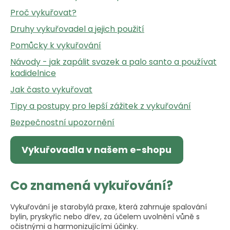
n
Proč vykuřovat?
a
Druhy vykuřovadel a jejich použití
j
í
Pomůcky k vykuřování
t
Návody - jak zapálit svazek a palo santo a používat
?
kadidelnice
Jak často vykuřovat
Tipy a postupy pro lepší zážitek z vykuřování
Bezpečnostní upozornění
HLEDAT
Vykuřovadla v našem e-shopu
D
Co znamená vykuřování?
o
p
o
Vykuřování je starobylá praxe, která zahrnuje spalování
bylin, pryskyřic nebo dřev, za účelem uvolnění vůně s
r
očistnými a harmonizujícími účinky.