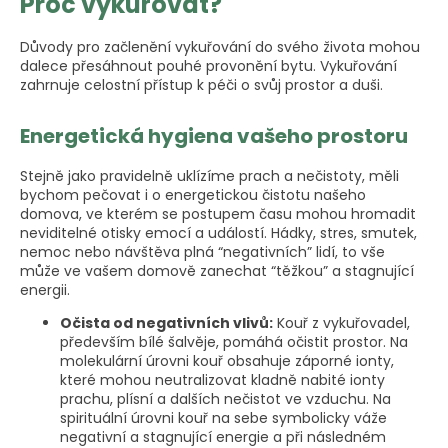
Proč vykuřovat?
Důvody pro začlenění vykuřování do svého života mohou
dalece přesáhnout pouhé provonění bytu. Vykuřování
zahrnuje celostní přístup k péči o svůj prostor a duši.
Energetická hygiena vašeho prostoru
Stejně jako pravidelně uklízíme prach a nečistoty, měli
bychom pečovat i o energetickou čistotu našeho
domova, ve kterém se postupem času mohou hromadit
neviditelné otisky emocí a událostí. Hádky, stres, smutek,
nemoc nebo návštěva plná “negativních” lidí, to vše
může ve vašem domově zanechat “těžkou” a stagnující
energii.
Očista od negativních vlivů:
Kouř z vykuřovadel,
především bílé šalvěje, pomáhá očistit prostor. Na
molekulární úrovni kouř obsahuje záporné ionty,
které mohou neutralizovat kladně nabité ionty
prachu, plísní a dalších nečistot ve vzduchu. Na
spirituální úrovni kouř na sebe symbolicky váže
negativní a stagnující energie a při následném