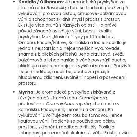
Kadidlo / Olibanum:
Je aromatická pryskyřice ze
stromů rodu
Boswellia
, která se tradičně používá při
vykuřování pro svou čistou, citrusově-balzámovou
vůni a schopnost zklidnit mysl i pročistit prostor.
Existuje více druhů z různých oblastí – a právě
původ zásadně ovlivňuje vůni, barvu i kvalitu
pryskyřice. Mezi „klasické“ typy patří kadidla z
Ománu, Etiopie/Eritrey, Somálska a Indie. Kadidlo je
jedno z nejstarších a nejcennějších vykuřovadel,
známé z biblických příběhů. Jeho citrusová, svěží,
balzámová a lehce nasládlá vůně povznáší ducha,
uklidňuje mysl a propojuje s vyššími sférami. Používá
se při meditaci, modlitbě, duchovní praxi, k
hlubokému zklidnění, uvolnění napětí a posvěcení
prostoru.
Myrha:
Je aromatická pryskyřice získávaná z
různých druhů stromů rodu
Commiphora
,
především z
Commiphora myrrha
, která roste v
Somálsku, Etiopii, Keni, Jemenu a Ománu. Při
vykuřování uvolňuje zemitou, balzámovou, lehce
kouřovou vůni. Tradičně se používá pro očistu
prostoru, zklidnění, meditaci a rituály. Posiluje
schopnost porozumění okolnímu světu. Existuje však