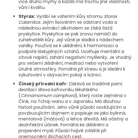
více druhů myrhy a každá má trochu jiné vlastnosti,
vůni i kvalitu.
Styrax:
Vyrábí se vařením kůry stromu
Storax
Calamitos
. Jejím lisováním se odstraní voda a
následnou extrakcí alkoholem se získá čistá
pryskyřice. Pryskyřice se pak znovu namáčí do
zuhelnatělé kůry. Její vůně je sladká s nádechem
vanilky. Používá se k uklidnění, k harmonizaci a
podpoře láskyplných vztahů. Uvolňuje mentální a
citové napětí, zahání negativní myšlenky. Je vhodný
pro večerní zklidnění, meditaci nebo vytvoření
útulné atmosféry. Pomáhá při stresu a je ideální k
vykuřování v obývacím pokoji a ložnici.
Čínský přírodní kafr:
Získává se tradičně parní
destilací dřeva kafrovníku lékařského
(
Cinnamomum camphora
), který roste zejména v
Číně, na Tchaj-wanu a v Japonsku. Má dlouhou
historii používání. Jeho vůně působí osvěžujícím a
povzbuzujícím dojmem a popisuje se jako bylinná,
mentolová (mátová) a lehce dřevitá. Má očistný a
dezinfekční účinek. Pomáhá ke zklidnění a
projasnění mysli. Působí hojivě zvláště při
onemocnění dýchacích cest.