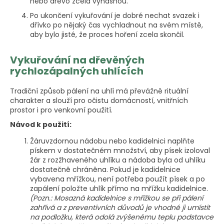
nebo dřevo zcela vyhasnou.
Po ukončení vykuřování je dobré nechat svazek i
dřívko po nějaký čas vychladnout na svém místě,
aby bylo jisté, že proces hoření zcela skončil.
Vykuřování na dřevěných
rychlozápalných uhlících
Tradiční způsob pálení na uhlí má převážně rituální
charakter a slouží pro očistu domácností, vnitřních
prostor i pro venkovní použití.
Návod k použití:
Žáruvzdornou nádobu nebo kadidelnici naplňte
pískem v dostatečném množství, aby písek izoloval
žár z rozžhaveného uhlíku a nádoba byla od uhlíku
dostatečně chráněna. Pokud je kadidelnice
vybavena mřížkou, není potřeba použít písek a po
zapálení položte uhlík přímo na mřížku kadidelnice.
(Pozn.: Mosazná kadidelnice s mřížkou se při pálení
zahřívá a z preventivních důvodů je vhodné ji umístit
na podložku, která odolá zvýšenému teplu podstavce