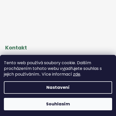
Kontakt
objednavky
@
dikyprirode.cz
Tento web používá soubory cookie. Dalším
+420 731 417 169
procházením tohoto webu vyjadřujete souhlas s
jejich používáním.. Více informací
zde
.
Nastavení
Vytvořil Shoptet
Souhlasím
Copyright 2026
Díky přírodě
. Všechna práva vyhrazena.