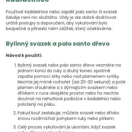
Používat kadidelnice nebo zapálit palo santo či svazek
šalvěje není nic složitého. Vždy je ale dobré dodržovat
určité postupy a doporučení, aby vykuřování bylo
bezpečné a přineslo nám zážitek, který očekáváme.
Bylinný svazek a palo santo dřevo
Návod k použití:
Bylinný svazek nebo palo santo dřevo vezměte na
jednom konci do ruky a druhý konec opatrně
zapalte pomocí sirky nebo nad plamenem svíčky.
Nechte jej mírně rozhořet (asi 20-30 sekund) a poté
plamen sfoukněte a s dýmajícím svazkem nebo
dřívkem v ruce obejděte prostor nebo ho nechte
doutnat na nehořlavé podložce v kadidelnici nebo
položený na písku.
Pokud kouř zeslabuje, můžete svazek nebo dřívko
znovu rozdmíchat pohybem ruky nebo pírkem.
Celý proces vykuřování je ukončen, když svazek