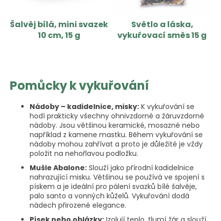
Šalvěj bílá, mini svazek
Světlo a láska,
10 cm, 15 g
vykuřovací směs 15 g
Pomůcky k vykuřování
Nádoby – kadidelnice, misky:
K vykuřování se
hodí prakticky všechny ohnivzdorné a žáruvzdorné
nádoby. Jsou většinou keramické, mosazné nebo
například z kamene mastku. Během vykuřování se
nádoby mohou zahřívat a proto je důležité je vždy
položit na nehořlavou podložku.
Mušle Abalone:
Slouží jako přírodní kadidelnice
nahrazující misku. Většinou se používá ve spojení s
pískem a je ideální pro pálení svazků bílé šalvěje,
palo santo a vonných kůželů. Vykuřování dodá
nádech přirozené elegance.
Písek nebo oblázky:
Izolují teplo, tlumí žár a slouží