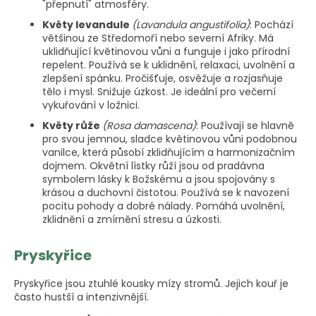
"přepnutí" atmosféry.
Květy levandule
(Lavandula angustifolia)
: Pochází
většinou ze Středomoří nebo severní Afriky. Má
uklidňující květinovou vůni a funguje i jako přírodní
repelent. Používá se k uklidnění, relaxaci, uvolnění a
zlepšení spánku. Pročišťuje, osvěžuje a rozjasňuje
tělo i mysl. Snižuje úzkost. Je ideální pro večerní
vykuřování v ložnici.
Květy růže
(Rosa damascena)
: Používají se hlavně
pro svou jemnou, sladce květinovou vůni podobnou
vanilce, která působí zklidňujícím a harmonizačním
dojmem. Okvětní lístky růží jsou od pradávna
symbolem lásky k Božskému a jsou spojovány s
krásou a duchovní čistotou. Používá se k navození
pocitu pohody a dobré nálady. Pomáhá uvolnění,
zklidnění a zmírnění stresu a úzkosti.
Pryskyřice
Pryskyřice jsou ztuhlé kousky mízy stromů. Jejich kouř je
často hustší a intenzivnější.