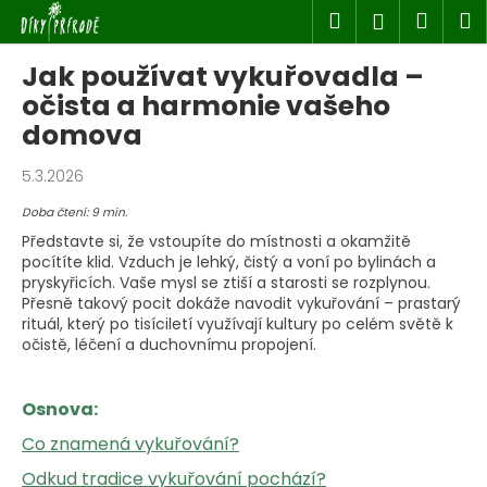
K
Přejít
Hledat
Náku
M
Přihlášen
na
o
obsah
Zpět
Zpět
košík
š
Jak používat vykuřovadla –
í
očista a harmonie vašeho
k
C
domova
o
5.3.2026
p
o
Doba čtení: 9 min.
t
Představte si, že vstoupíte do místnosti a okamžitě
pocítíte klid. Vzduch je lehký, čistý a voní po bylinách a
ř
pryskyřicích. Vaše mysl se ztiší a starosti se rozplynou.
e
Přesně takový pocit dokáže navodit vykuřování – prastarý
b
rituál, který po tisíciletí využívají kultury po celém světě k
očistě, léčení a duchovnímu propojení.
u
j
e
Osnova:
t
Co znamená vykuřování?
e
Odkud tradice vykuřování pochází?