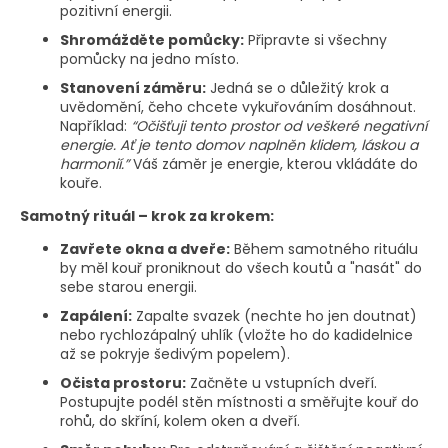
pozitivní energii.
Shromážděte pomůcky:
Připravte si všechny
pomůcky na jedno místo.
Stanovení záměru:
Jedná se o důležitý krok a
uvědomění, čeho chcete vykuřováním dosáhnout.
Například:
“Očišťuji tento prostor od veškeré negativní
energie. Ať je tento domov naplněn klidem, láskou a
harmonií.”
Váš záměr je energie, kterou vkládáte do
kouře.
Samotný rituál – krok za krokem:
Zavřete okna a dveře:
Během samotného rituálu
by měl kouř proniknout do všech koutů a "nasát" do
sebe starou energii.
Zapálení:
Zapalte svazek (nechte ho jen doutnat)
nebo rychlozápalný uhlík (vložte ho do kadidelnice
až se pokryje šedivým popelem).
Očista prostoru:
Začněte u vstupních dveří.
Postupujte podél stěn místnosti a směřujte kouř do
rohů, do skříní, kolem oken a dveří.