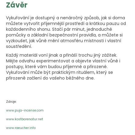
Závěr
Vykuřování je dostupný a nenáročný způsob, jak si doma
můžete vytvořit příjemnější prostředí a krátkou pauzu od
každodenního shonu. Stačí pár minut, jednoduché
pomůcky a základní bezpečnostní pravidla, a můžete si
vyzkoušet, jak vůně mění atmosféru místnosti i vlastní
soustředění.
Každý materiál voní jinak a přináší trochu jiný zážitek.
Mějte odvahu experimentovat a objevte vlastní vůně i
postupy, které vám budou příjemné a přirozené.
Vykuřování může být praktickým rituálem, který se
přirozeně začlení do vašeho běžného dne.
Zdroje:
www.puja-incense.com
www.kostbarenatur.net
www.raeucher.info