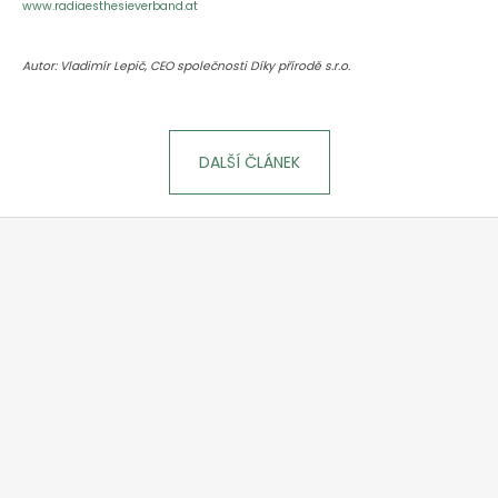
www.radiaesthesieverband.at
Autor: Vladimír Lepič, CEO společnosti Díky přírodě s.r.o.
DALŠÍ ČLÁNEK
Z
á
p
a
t
í