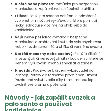
Kleště nebo pinzeta:
Pomůcka pro bezpečnou
manipulaci a zapálení rychlozápalného uhlíku.
Lžička:
Slouží pro snadné nabírání a odměření
zvoleného množství vykuřovadla, které pomocí
lžičky jednoduše vložíme na uhlík nebo do
kadidelnice.
Vějíř nebo peříčko:
Pomáhá k bezpečné
manipulaci a směřování kouře do vybraných míst
nebo k rozdmíchání žáru uhlíku či vonného svazku.
Kartáč mosazný nebo ocelový:
Slouží k čištění
mosazných či nerezových sítek kadidelnic, které se
během vykuřování mohou znečistit či zanést.
Hmoždíř:
Používá se k drcení vykuřovadel do
jemnější formy a k řádnému promíchání směsí.
Rozdrcená vykuřovadla díky tomu mohou lépe
uvolnit své aroma a potenciál.
Návody - jak zapálit svazek a
palo santo a používat
kadidelnice