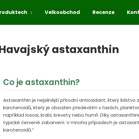
produktech
Velkoobchod
Recenze
Kon
Co potřebujete najít?
Havajský astaxanthin
HLEDAT
Co je astaxanthin?
Doporučujeme
Astaxanthin je nejsilnější přírodní antioxidant, který lidst
karotenoidů, který je obsažen především v řasách, planktonu 
například lososi, krabi, krevety nebo humři. Díky astaxanthin
typické červené zabarvení. V mnoha případech je astaxant
karotenoidů.“