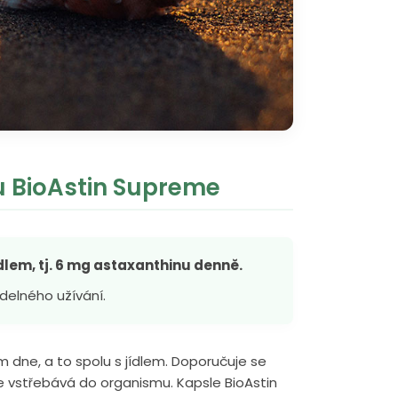
u BioAstin Supreme
dlem, tj. 6 mg astaxanthinu denně.
delného užívání.
 dne, a to spolu s jídlem. Doporučuje se
épe vstřebává do organismu. Kapsle BioAstin