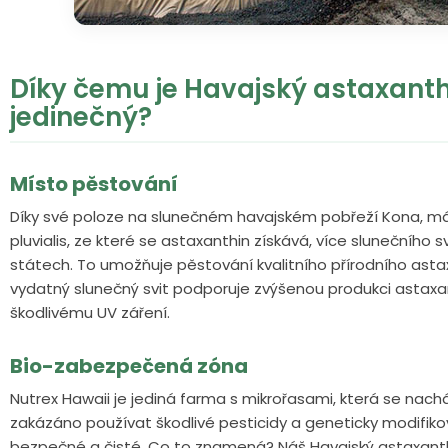
Díky čemu je Havajský astaxanth
jedinečný?
Místo pěstování
Díky své poloze na slunečném havajském pobřeží Kona, 
pluvialis, ze které se astaxanthin získává, více slunečního 
státech. To umožňuje pěstování kvalitního přírodního astax
vydatný slunečný svit podporuje zvýšenou produkci astaxant
škodlivému UV záření.
Bio-zabezpečená zóna
Nutrex Hawaii je jediná farma s mikrořasami, která se nach
zakázáno používat škodlivé pesticidy a geneticky modifik
bezpečné a čisté. Co to znamená? Náš Havajský astaxanthi