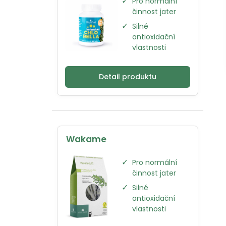
✓
Pro normální
činnost jater
✓
Silné
antioxidační
vlastnosti
Detail produktu
Wakame
✓
Pro normální
činnost jater
✓
Silné
antioxidační
vlastnosti