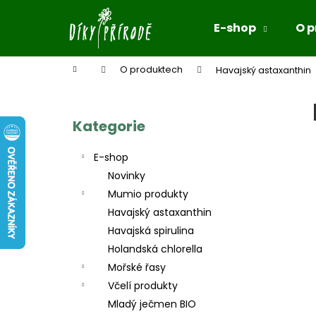
K
Přejít
na
o
E-shop
O 
obsah
Zpět
Zpět
š
do
do
í
Domů
O produktech
Havajský astaxanthin
k
obchodu
obchodu
P
o
s
Kategorie
Přeskočit
kategorie
t
E-shop
r
Novinky
a
Mumio produkty
n
Havajský astaxanthin
n
Havajská spirulina
í
Holandská chlorella
p
Mořské řasy
a
Včelí produkty
n
Mladý ječmen BIO
e