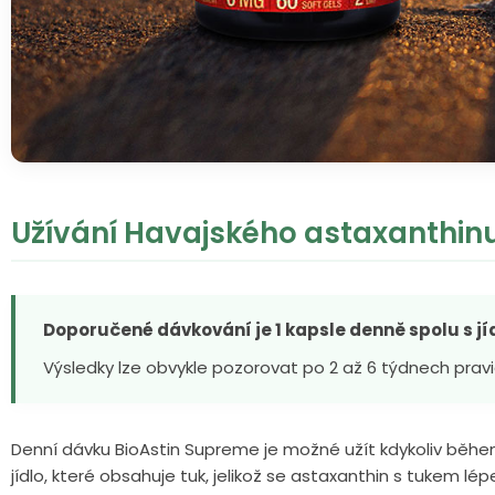
Užívání Havajského astaxanthin
Doporučené dávkování je 1 kapsle denně spolu s jí
Výsledky lze obvykle pozorovat po 2 až 6 týdnech pravi
Denní dávku BioAstin Supreme je možné užít kdykoliv během
jídlo, které obsahuje tuk, jelikož se astaxanthin s tukem l