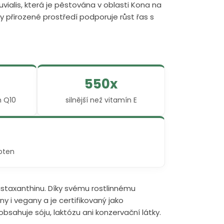
ialis, která je pěstována v oblasti Kona na
y přirozené prostředí podporuje růst řas s
550x
m Q10
silnější než vitamín E
roten
staxanthinu. Díky svému rostlinnému
y i vegany a je certifikovaný jako
sahuje sóju, laktózu ani konzervační látky.