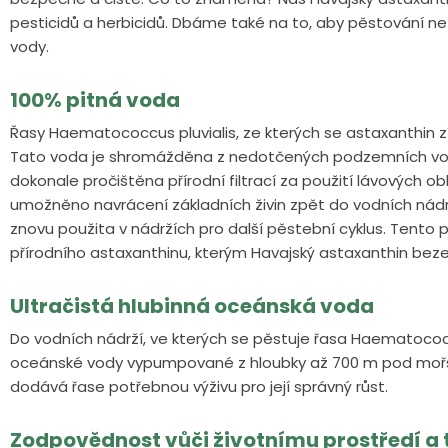
pesticidů a herbicidů. Dbáme také na to, aby pěstování n
vody.
100% pitná voda
Řasy Haematococcus pluvialis, ze kterých se astaxanthin z
Tato voda je shromážděna z nedotčených podzemních vod
dokonale pročištěna přírodní filtrací za použití lávových o
umožněno navrácení základních živin zpět do vodních nádrž
znovu použita v nádržích pro další pěstební cyklus. Tento p
přírodního astaxanthinu, kterým Havajský astaxanthin beze
Ultračistá hlubinná oceánská voda
Do vodních nádrží, ve kterých se pěstuje řasa Haematococcu
oceánské vody vypumpované z hloubky až 700 m pod mořs
dodává řase potřebnou výživu pro její správný růst.
Zodpovědnost vůči životnímu prostředí a t