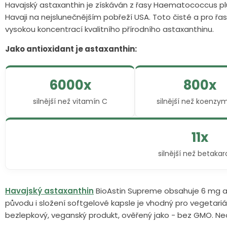
Havajský astaxanthin je získáván z řasy Haematococcus pluv
Havaji na nejslunečnějším pobřeží USA. Toto čisté a pro řas
vysokou koncentrací kvalitního přírodního astaxanthinu.
Jako antioxidant je astaxanthin:
6000x
800x
silnější než vitamín C
silnější než koenzy
11x
silnější než betaka
Havajský astaxanthin
BioAstin Supreme obsahuje 6 mg a
původu i složení softgelové kapsle je vhodný pro vegetarián
bezlepkový, veganský produkt, ověřený jako - bez GMO. Neob