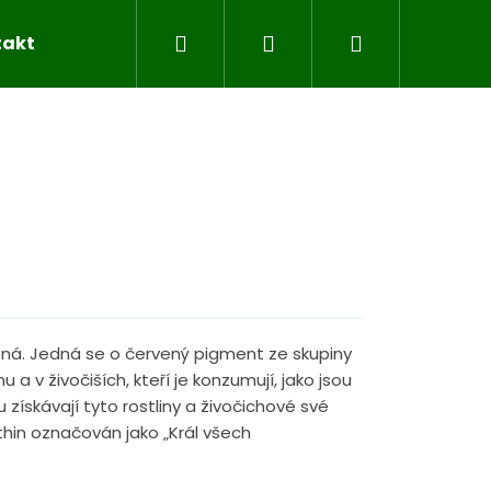
Hledat
Přihlášení
Nákupní
takty
Blog
Značky
košík
vo zná. Jedná se o červený pigment ze skupiny
a v živočiších, kteří je konzumují, jako jsou
u získávají tyto rostliny a živočichové své
hin označován jako „Král všech