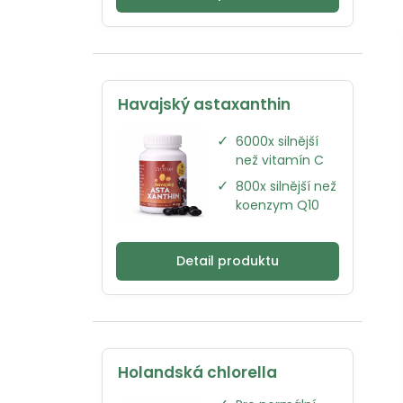
Havajský astaxanthin
✓
6000x silnější
než vitamín C
✓
800x silnější než
koenzym Q10
Detail produktu
Holandská chlorella