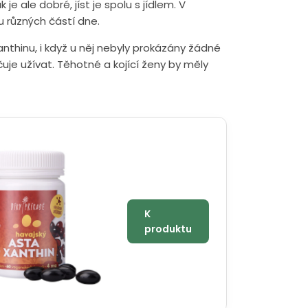
je ale dobré, jíst je spolu s jídlem. V
u různých částí dne.
thinu, i když u něj nebyly prokázány žádné
uje užívat. Těhotné a kojící ženy by měly
K
produktu