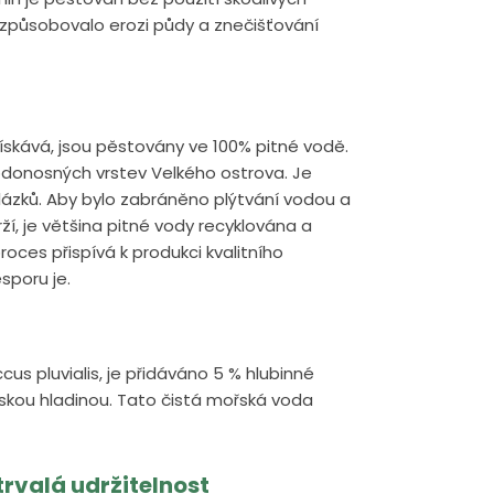
ezpůsobovalo erozi půdy a znečišťování
ískává, jsou pěstovány ve 100% pitné vodě.
onosných vrstev Velkého ostrova. Je
blázků. Aby bylo zabráněno plýtvání vodou a
í, je většina pitné vody recyklována a
roces přispívá k produkci kvalitního
sporu je.
s pluvialis, je přidáváno 5 % hlubinné
kou hladinou. Tato čistá mořská voda
rvalá udržitelnost