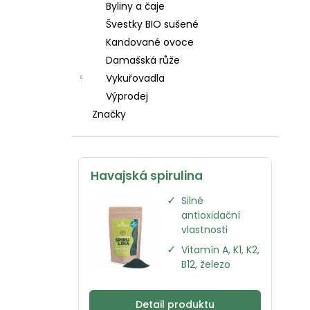
Byliny a čaje
l
Švestky BIO sušené
Kandované ovoce
Damašská růže
Vykuřovadla
Výprodej
Značky
Havajská spirulina
✓
Silné
antioxidační
vlastnosti
✓
Vitamín A, K1, K2,
B12, železo
Detail produktu