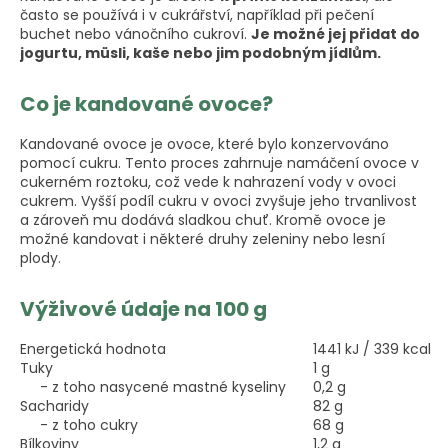
často se používá i v cukrářství, například při pečení
buchet nebo vánočního cukroví.
Je možné jej přidat do
jogurtu, müsli, kaše nebo jim podobným jídlům.
Co je kandované ovoce?
Kandované ovoce je ovoce, které bylo konzervováno
pomocí cukru. Tento proces zahrnuje namáčení ovoce v
cukerném roztoku, což vede k nahrazení vody v ovoci
cukrem. Vyšší podíl cukru v ovoci zvyšuje jeho trvanlivost
a zároveň mu dodává sladkou chuť. Kromě ovoce je
možné kandovat i některé druhy zeleniny nebo lesní
plody.
Výživové údaje na 100 g
Energetická hodnota
1441 kJ / 339 kcal
Tuky
1 g
- z toho nasycené mastné kyseliny
0,2 g
Sacharidy
82 g
- z toho cukry
68 g
Bílkoviny
1,2 g