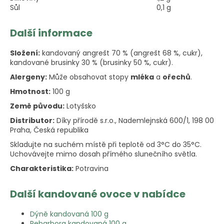
Sůl
0,1 g
Další informace
Složení:
kandovaný angrešt 70 % (angrešt 68 %, cukr),
kandované brusinky 30 % (brusinky 50 %, cukr).
Alergeny:
Může obsahovat stopy
mléka
a
ořechů
.
Hmotnost:
100 g
Země původu:
Lotyšsko
Distributor:
Díky přírodě s.r.o., Nademlejnská 600/1, 198 00
Praha, Česká republika
Skladujte na suchém místě při teplotě od 3°C do 35°C.
Uchovávejte mimo dosah přímého slunečního světla.
Charakteristika:
Potravina
Další kandované ovoce v nabídce
Dýně kandovaná 100 g
Rebarbora kandovaná 100 g