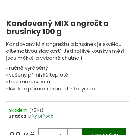
n
a
j
Kandovaný MIX angrešt a
í
brusinky 100 g
t
?
Kandovaný MIX angreštu a brusinek je skvělou
alternativou sladkostí. Jednotlivé kousky směsi
jsou měkké a výborně chutnají.
• ručně vyráběný
HLEDAT
• sušený při nízké teplotě
• bez konzervantů
• kvalitní přírodní produkt z Lotyšska
D
o
Skladem
(>5 ks)
p
Značka:
Díky přírodě
o
r