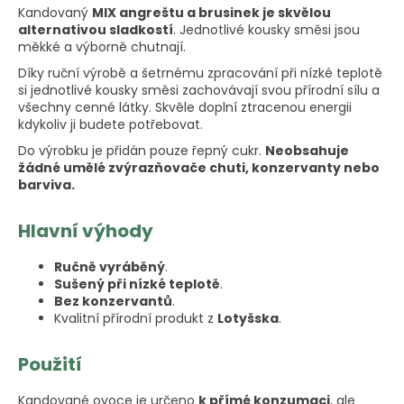
Kandovaný
MIX angreštu a brusinek je skvělou
alternativou sladkostí
. Jednotlivé kousky směsi jsou
měkké a výborně chutnají.
Díky ruční výrobě a šetrnému zpracování při nízké teplotě
si jednotlivé kousky směsi zachovávají svou přírodní sílu a
všechny cenné látky. Skvěle doplní ztracenou energii
kdykoliv ji budete potřebovat.
Do výrobku je přidán pouze řepný cukr.
Neobsahuje
žádné umělé zvýrazňovače chuti, konzervanty nebo
barviva.
Hlavní výhody
Ručně vyráběný
.
Sušený při nízké teplotě
.
Bez konzervantů
.
Kvalitní přírodní produkt z
Lotyšska
.
Použití
Kandované ovoce je určeno
k přímé konzumaci
, ale