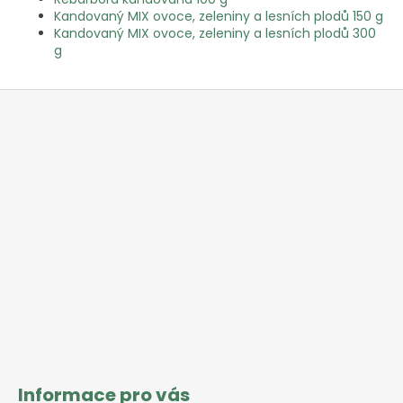
Kandovaný MIX ovoce, zeleniny a lesních plodů 150 g
Kandovaný MIX ovoce, zeleniny a lesních plodů 300
g
Z
á
p
a
t
í
Informace pro vás