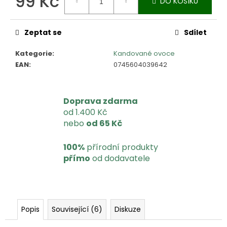
99 Kč
u
DO KOŠÍKU
č
Měrná
u
cena:
j
Zeptat se
Sdílet
e
Kategorie
:
Kandované ovoce
m
EAN
:
0745604039642
e
Doprava zdarma
od 1.400 Kč
nebo
od 65 Kč
100%
přírodní produkty
přímo
od dodavatele
Popis
Související (6)
Diskuze