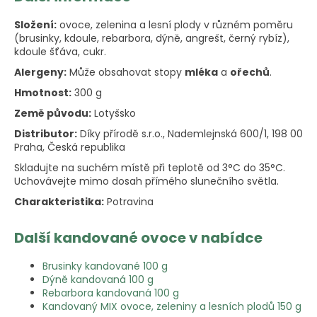
Složení:
ovoce, zelenina a lesní plody v různém poměru
(brusinky, kdoule, rebarbora, dýně, angrešt, černý rybíz),
kdoule šťáva, cukr.
Alergeny:
Může obsahovat stopy
mléka
a
ořechů
.
Hmotnost:
300 g
Země původu:
Lotyšsko
Distributor:
Díky přírodě s.r.o., Nademlejnská 600/1, 198 00
Praha, Česká republika
Skladujte na suchém místě při teplotě od 3°C do 35°C.
Uchovávejte mimo dosah přímého slunečního světla.
Charakteristika:
Potravina
Další kandované ovoce v nabídce
Brusinky kandované 100 g
Dýně kandovaná 100 g
Rebarbora kandovaná 100 g
Kandovaný MIX ovoce, zeleniny a lesních plodů 150 g