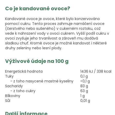
Co je kandované ovoce?
Kandované ovoce je ovoce, které bylo konzervováno
pomocí cukru. Tento proces zahrnuje namáčení ovoce
(čerstvého nebo sušeného) v cukerném roztoku, což
vede k nahrazení vody v ovoci cukrem. Vyšší podíl cukru v
ovoci zvyšuje jeho trvanlivost a zároveň mu dodává
sladkou chuť. Kromě ovoce je možné kandovat i některé
druhy zeleniny nebo lesní plody.
Výživové údaje na 100 g
Energetická hodnota
1436 kJ / 338 kcal
Tuky
0,1 g
- z toho nasycené mastné kyseliny
<0,1 g
Sacharidy
83 g
- z toho cukry
63 g
Bílkoviny
1 g
Sůl
0,01 g
Další informace