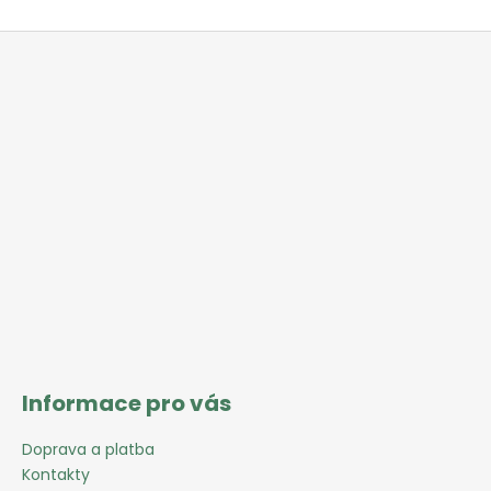
Z
á
p
a
t
í
Informace pro vás
Doprava a platba
Kontakty