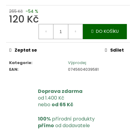
u
č
265 Kč
–54 %
u
120 Kč
j
e
Měrná
DO KOŠÍKU
cena:
m
e
Zeptat se
Sdílet
Kategorie
:
Výprodej
EAN
:
0745604039581
Doprava zdarma
od 1.400 Kč
nebo
od 65 Kč
100%
přírodní produkty
přímo
od dodavatele