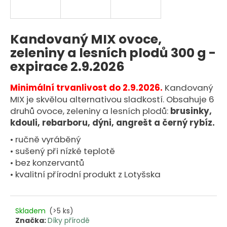
n
a
j
Kandovaný MIX ovoce,
í
zeleniny a lesních plodů 300 g -
t
expirace 2.9.2026
?
Minimální trvanlivost do 2.9.2026.
Kandovaný
MIX je skvělou alternativou sladkostí. Obsahuje 6
druhů ovoce, zeleniny a lesních plodů:
brusinky,
kdouli,
rebarboru,
dýni,
angrešt a
černý rybíz.
HLEDAT
• ručně vyráběný
• sušený při nízké teplotě
• bez konzervantů
D
• kvalitní přírodní produkt z Lotyšska
o
p
o
Skladem
(>5 ks)
r
Značka:
Díky přírodě