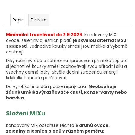
Popis
Diskuze
Minimální trvanlivost do 2.9.2026.
Kandovaný MIX
ovoce, zeleniny a lesních plodů
je skvělou alternativou
sladkostí
. Jednotlivé kousky směsi jsou měkké a výborně
chutnají.
Díky ruční výrobě a šetrnému zpracování při nízké teplotě
si jednotlivé kousky směsi zachovávají svou přírodní sílu a
všechny cenné látky. Skvěle doplní ztracenou energii
kdykoliv ji budete potřebovat.
Do výrobku je přidán pouze řepný cukr.
Neobsahuje
žádné umělé zvýrazňovače chuti, konzervanty nebo
barviva.
Složení MIXu
Kandovaný MIX obsahuje těchto
6 druhů ovoce,
zeleniny a lesních plodů v různém poměru
: