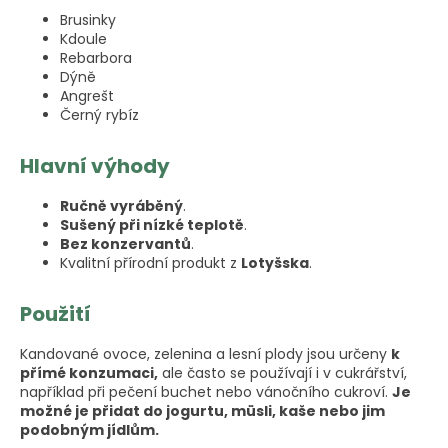
Brusinky
Kdoule
Rebarbora
Dýně
Angrešt
Černý rybíz
Hlavní výhody
Ručně vyráběný
.
Sušený při nízké teplotě
.
Bez konzervantů
.
Kvalitní přírodní produkt z
Lotyšska
.
Použití
Kandované ovoce, zelenina a lesní plody jsou určeny
k
přímé konzumaci,
ale často se používají i v cukrářství,
například při pečení buchet nebo vánočního cukroví.
Je
možné je přidat do jogurtu, müsli, kaše nebo jim
podobným jídlům.