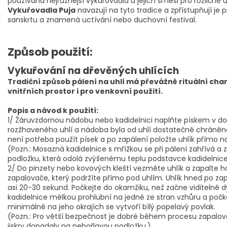
používána nejrůznější vykuřovadla a jejich směsi pro rozličné ú
Vykuřovadla Puja
navazují na tyto tradice a zpřístupňují je
sanskrtu a znamená uctívání nebo duchovní festival.
Způsob použití:
Vykuřování na dřevěných uhlících
Tradiční způsob pálení na uhlí má převážně rituální cha
vnitřních prostor i pro venkovní použití.
Popis a návod k použití:
1/ Žáruvzdornou nádobu nebo kadidelnici naplňte pískem v do
rozžhaveného uhlí a nádoba byla od uhlí dostatečně chráněna
není potřeba použít písek a po zapálení položte uhlík přímo n
(Pozn.: Mosazná kadidelnice s mřížkou se při pálení zahřívá a 
podložku, která odolá zvýšenému teplu podstavce kadidelnice
2/ Do pinzety nebo kovových kleští vezměte uhlík a zapalte
zapalovače, který podržíte přímo pod uhlím. Uhlík hned po zapál
asi 20-30 sekund. Počkejte do okamžiku, než začne viditelně 
kadidelnice mělkou prohlubní na jedné ze stran vzhůru a počkej
minimálně na jeho okrajích se vytvoří bílý popelavý povlak.
(Pozn.: Pro větší bezpečnost je dobré během procesu zapalov
jiskry dopadaly na nehořlavou podložku.)