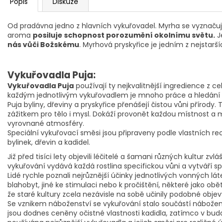
Popis
Diskuze
Od pradávna jedno z hlavních vykuřovadel. Myrha se vyznačuje
aroma
posiluje schopnost porozumění okolnímu světu.
J
nás vůči Božskému
. Myrhová pryskyřice je jedním z nejstarš
Vykuřovadla Puja:
Vykuřovadla Puja
používají ty nejkvalitnější ingredience z 
každým jednotlivým vykuřovadlem je mnoho práce a hledání
Puja byliny, dřeviny a pryskyřice přenášejí čistou vůni přírod
zážitkem pro tělo i mysl. Dokáží provonět každou místnost a 
vyrovnané atmosféry.
Speciální vykuřovací směsi jsou připraveny podle vlastních r
bylinek, dřevin a kadidel.
Již před tisíci lety objevili léčitelé a šamani různých kultur zvláš
vykuřování vydává každá rostlina specifickou vůni a vytváří s
Lidé rychle poznali nejrůznější účinky jednotlivých vonných lá
blahobyt, jiné ke stimulaci nebo k pročištění, některé jako obě
že staré kultury zcela nezávisle na sobě učinily podobné objevy
Se vznikem náboženství se vykuřování stalo součástí nábožen
jsou dodnes ceněny očistné vlastnosti kadidla, zatímco v budd