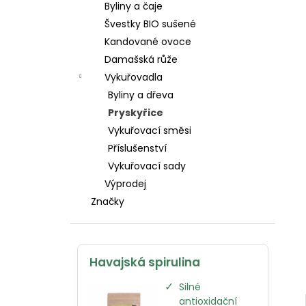
Byliny a čaje
l
Švestky BIO sušené
Kandované ovoce
Damašská růže
Vykuřovadla
Byliny a dřeva
Pryskyřice
Vykuřovací směsi
Příslušenství
Vykuřovací sady
Výprodej
Značky
Havajská spirulina
✓
Silné
antioxidační