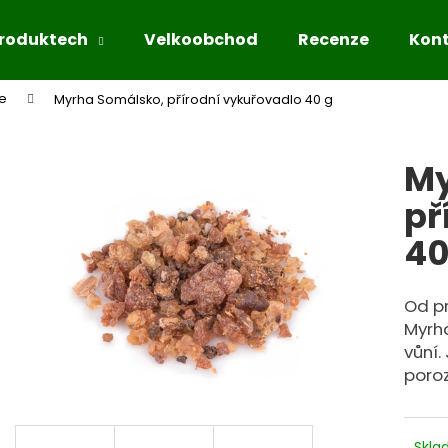
produktech
Velkoobchod
Recenze
Kon
ce
Myrha Somálsko, přírodní vykuřovadlo 40 g
Co potřebujete najít?
My
HLEDAT
př
40
Doporučujeme
Od pr
Myrh
vůní.
poro
Skl