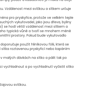
ku. Vzdálenost mezi svíčkou a sítkem určuje
ména pro pryskyřice, protože ve velkém teple
 suchých vykuřovadel, jako jsou dřeva, byliny
si) se hodí větší vzdálenost mezi sítkem a
ká jeho typická vůně a tvoří se mnohem méně
vnitřní prostory. Pokud bude vykuřovadlo
doporučuje použít hliníkovou fólii, která se
ení sítka roztavenou pryskyřicí nebo kapáním
 v malých dávkách na sítko a pálit tak po
ci vychladnout a po vychladnutí vyčistit sítko
 čajovou svíčkou.