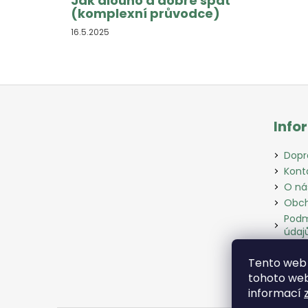
Jak dlouho a dobře spát
(komplexní průvodce)
16.5.2025
Z
á
Info
p
a
Dopr
t
Kont
í
O ná
Obch
Podm
údaj
Slov
Tento web 
Odst
tohoto webu
informací