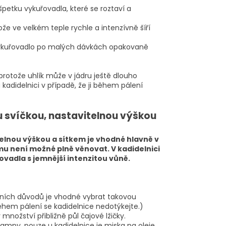
špetku vykuřovadla, které se roztaví a
ože ve velkém teple rychle a intenzívně šíří
 vykuřovadlo po malých dávkách opakovaně
, protože uhlík může v jádru ještě dlouho
adidelnici v případě, že ji během pálení
u svíčkou, nastavitelnou výškou
telnou výškou a sítkem je vhodné hlavně v
 mu není možné plně věnovat. V kadidelnici
ovadla s jemnější intenzitou vůně.
tivních důvodů je vhodné vybrat takovou
ěhem pálení se kadidelnice nedotýkejte.)
nožství přibližně půl čajové lžičky.
lampy, pouze u kadidelnice je miska na oleje