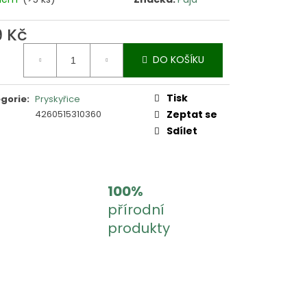
9 Kč
ná
DO KOŠÍKU
:
Tisk
gorie
:
Pryskyřice
4260515310360
Zeptat se
Sdílet
100%
přírodní
produkty