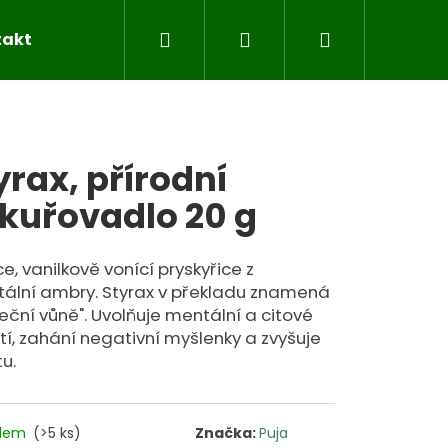
Hledat
Přihlášení
Nákupní
takty
Blog
Značky
košík
yrax, přírodní
kuřovadlo 20 g
e, vanilkově vonící pryskyřice z
tální ambry. Styrax v překladu znamená
eční vůně". Uvolňuje mentální a citové
í, zahání negativní myšlenky a zvyšuje
tu.
adem
(>5 ks)
Značka:
Puja