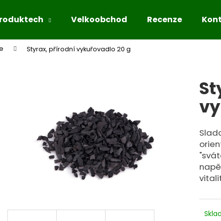
produktech
Velkoobchod
Recenze
Kon
ce
Styrax, přírodní vykuřovadlo 20 g
Co potřebujete najít?
St
HLEDAT
vy
Sladc
orien
Doporučujeme
"svát
napět
vitali
Skl