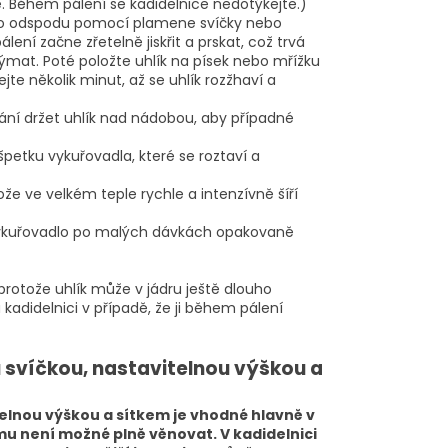
. Během pálení se kadidelnice nedotýkejte.)
 ho odspodu pomocí plamene svíčky nebo
ení začne zřetelně jiskřit a prskat, což trvá
dýmat. Poté položte uhlík na písek nebo mřížku
te několik minut, až se uhlík rozžhaví a
ání držet uhlík nad nádobou, aby případné
špetku vykuřovadla, které se roztaví a
ože ve velkém teple rychle a intenzívně šíří
 vykuřovadlo po malých dávkách opakovaně
, protože uhlík může v jádru ještě dlouho
adidelnici v případě, že ji během pálení
 svíčkou, nastavitelnou výškou a
telnou výškou a sítkem je vhodné hlavně v
 mu není možné plně věnovat. V kadidelnici