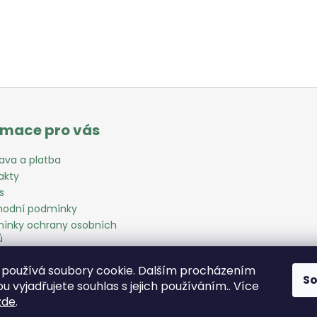
rmace pro vás
ava a platba
akty
s
odní podmínky
ínky ochrany osobních
ů
ník pojmů
používá soubory cookie. Dalším procházením
oupení od kupní smlouvy
S
 vyjadřujete souhlas s jejich používáním.. Více
zde
.