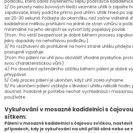
podložku, která odolá zvýšenému teplu podstavce kadidelnice
2/ Do pinzety nebo kovových kleští vezměte uhlík a zapalte
zapalovače, který podržíte přímo pod uhlím. Uhlík hned po zapál
asi 20-30 sekund. Počkejte do okamžiku, než začne viditelně 
kadidelnice mělkou prohlubní na jedné ze stran vzhůru a počkej
minimálně na jeho okrajích se vytvoří bílý popelavý povlak.
(Pozn.: Pro větší bezpečnost je dobré během procesu zapalov
jiskry dopadaly na nehořlavou podložku.)
3/ Po rozžhavení do prohlubně na horní straně uhlíku přidejte 
postupně vypařuje.
(Pozn: Pro pálení na uhlí jsou obzvlášť vhodné pryskyřice, prot
svou charakteristickou vůni.)
4/ Pro dosažení optimálního zážitku během pálení je dobré
přisypávat.
5/ Celý proces pálení je ukončen, když uhlí zcela vyhasne.
6/ Po ukončení pálení vyčkejte s likvidací uhlíku několik hodin
doutnat. Podobně je potřeba nechat vychladnout i mosaznou k
používáte.
Vykuřování v mosazné kadidelnici s čajovou
sítkem:
Pálení v mosazné kadidelnici s čajovou svíčkou, nastavi
případech, kdy je vykuřování na uhlí příliš silné nebo se