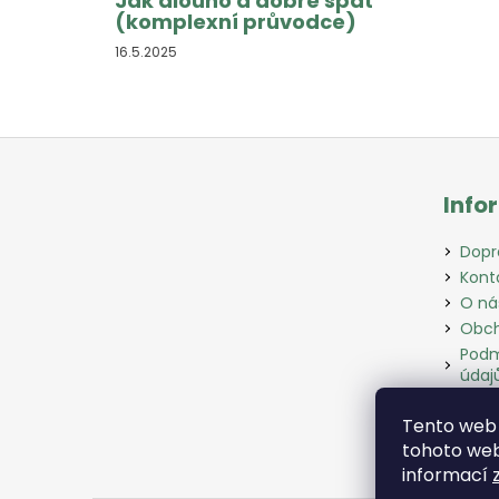
Jak dlouho a dobře spát
(komplexní průvodce)
16.5.2025
Z
á
Info
p
a
Dopr
t
Kont
í
O ná
Obch
Podm
údaj
Slov
Tento web 
Odst
tohoto webu
informací