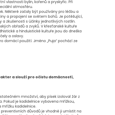
tní vlastnosti bylin, kořenů a pryskyřic. Při
peciální atmosféru.
tek. Některé začaly být používány pro léčbu a
tiny a propojení se světem bohů. Je potěšující,
 a zkušenosti s účinky jednotlivých rostlin.
ských obřadů a zvyků. V křesťanské kultuře
histické a hinduistické kultuře jsou do dneška
čely a oslavy.
 pro domácí použití. Jméno „Puja“ pochází ze
rakter a slouží pro očistu domácností,
statečném množství, aby písek izoloval žár z
. Pokud je kadidelnice vybavena mřížkou,
a mřížku kadidelnice.
z preventivních důvodů je vhodné ji umístit na