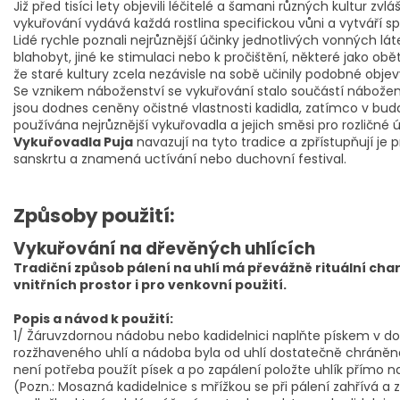
Již před tisíci lety objevili léčitelé a šamani různých kultur zvláš
vykuřování vydává každá rostlina specifickou vůni a vytváří s
Lidé rychle poznali nejrůznější účinky jednotlivých vonných lá
blahobyt, jiné ke stimulaci nebo k pročištění, některé jako obě
že staré kultury zcela nezávisle na sobě učinily podobné objevy
Se vznikem náboženství se vykuřování stalo součástí nábožen
jsou dodnes ceněny očistné vlastnosti kadidla, zatímco v budd
používána nejrůznější vykuřovadla a jejich směsi pro rozličné ú
Vykuřovadla Puja
navazují na tyto tradice a zpřístupňují je
sanskrtu a znamená uctívání nebo duchovní festival.
Způsoby použití:
Vykuřování na dřevěných uhlících
Tradiční způsob pálení na uhlí má převážně rituální cha
vnitřních prostor i pro venkovní použití.
Popis a návod k použití:
1/ Žáruvzdornou nádobu nebo kadidelnici naplňte pískem v do
rozžhaveného uhlí a nádoba byla od uhlí dostatečně chráněna
není potřeba použít písek a po zapálení položte uhlík přímo n
(Pozn.: Mosazná kadidelnice s mřížkou se při pálení zahřívá a 