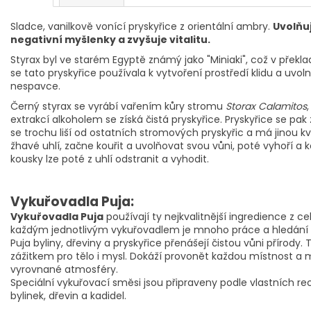
Sladce, vanilkově vonící pryskyřice z orientální ambry.
Uvolňuj
negativní myšlenky a zvyšuje vitalitu.
Styrax byl ve starém Egyptě známý jako "Miniaki", což v překl
se tato pryskyřice používala k vytvoření prostředí klidu a uvo
nespavce.
Černý styrax se vyrábí vařením kůry stromu
Storax Calamitos
extrakcí alkoholem se získá čistá pryskyřice. Pryskyřice se p
se trochu liší od ostatních stromových pryskyřic a má jinou kva
žhavé uhlí, začne kouřit a uvolňovat svou vůni, poté vyhoří a
kousky lze poté z uhlí odstranit a vyhodit.
Vykuřovadla Puja:
Vykuřovadla Puja
používají ty nejkvalitnější ingredience z 
každým jednotlivým vykuřovadlem je mnoho práce a hledání
Puja byliny, dřeviny a pryskyřice přenášejí čistou vůni přírod
zážitkem pro tělo i mysl. Dokáží provonět každou místnost a 
vyrovnané atmosféry.
Speciální vykuřovací směsi jsou připraveny podle vlastních r
bylinek, dřevin a kadidel.