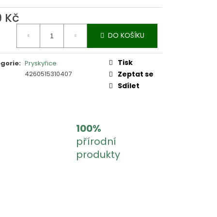
9 Kč
ná
DO KOŠÍKU
:
Tisk
gorie
:
Pryskyřice
4260515310407
Zeptat se
Sdílet
100%
přírodní
produkty