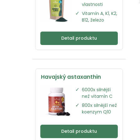
vlastnosti
✓
Vitamín A, K1, K2,
B12, železo
Detail produktu
Havajský astaxanthin
✓
6000x silnější
než vitamín C
✓
800x silnější než
koenzym Q10
Detail produktu