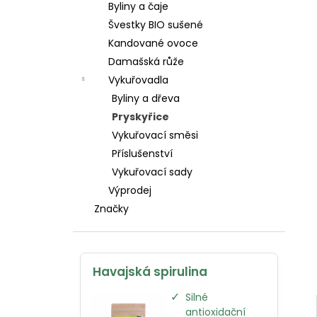
Byliny a čaje
l
Švestky BIO sušené
Kandované ovoce
Damašská růže
Vykuřovadla
Byliny a dřeva
Pryskyřice
Vykuřovací směsi
Příslušenství
Vykuřovací sady
Výprodej
Značky
Havajská spirulina
✓
Silné
antioxidační