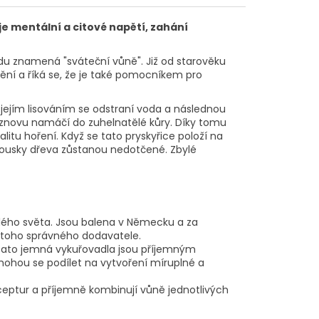
e mentální a citové napětí, zahání
adu znamená "sváteční vůně". Již od starověku
lnění a říká se, že je také pomocníkem pro
, jejím lisováním se odstraní voda a následnou
ak znovu namáčí do zuhelnatělé kůry. Díky tomu
litu hoření. Když se tato pryskyřice položí na
 kousky dřeva zůstanou nedotčené. Zbylé
celého světa. Jsou balena v Německu a za
 toho správného dodavatele.
y. Tato jemná vykuřovadla jsou příjemným
mohou se podílet na vytvoření míruplné a
eceptur a příjemně kombinují vůně jednotlivých