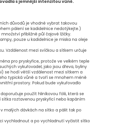
ovadla s jemnější intenzitou vůně.
tivních důvodů je vhodné vybrat takovou
ěhem pálení se kadidelnice nedotýkejte.)
nožství přibližně půl čajové lžičky.
lampy, pouze u kadidelnice je miska na oleje
ku. Vzdálenost mezi svíčkou a sítkem určuje
ména pro pryskyřice, protože ve velkém teple
 suchých vykuřovadel, jako jsou dřeva, byliny
si) se hodí větší vzdálenost mezi sítkem a
ká jeho typická vůně a tvoří se mnohem méně
vnitřní prostory. Pokud bude vykuřovadlo
doporučuje použít hliníkovou fólii, která se
ení sítka roztavenou pryskyřicí nebo kapáním
 v malých dávkách na sítko a pálit tak po
ci vychladnout a po vychladnutí vyčistit sítko