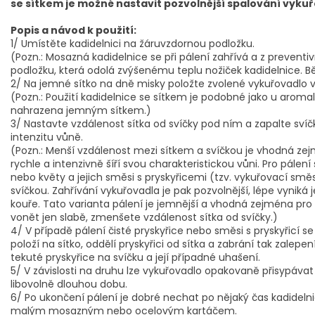
se sítkem je možné nastavit pozvolnější spalování vykuř
Popis a návod k použití:
1/ Umístěte kadidelnici na žáruvzdornou podložku.
(Pozn.: Mosazná kadidelnice se při pálení zahřívá a z preven
podložku, která odolá zvýšenému teplu nožiček kadidelnice. B
2/ Na jemné sítko na dně misky položte zvolené vykuřovadlo v m
(Pozn.: Použití kadidelnice se sítkem je podobné jako u aroma
nahrazena jemným sítkem.)
3/ Nastavte vzdálenost sítka od svíčky pod ním a zapalte svíč
intenzitu vůně.
(Pozn.: Menší vzdálenost mezi sítkem a svíčkou je vhodná zej
rychle a intenzivně šíří svou charakteristickou vůni. Pro pálení
nebo květy a jejich smĕsi s pryskyřicemi (tzv. vykuřovací smě
svíčkou. Zahřívání vykuřovadla je pak pozvolnější, lépe vyni
kouře. Tato varianta pálení je jemnější a vhodná zejména pro 
vonět jen slabě, zmenšete vzdálenost sítka od svíčky.)
4/ V případě pálení čisté pryskyřice nebo směsi s pryskyřicí se 
položí na sítko, oddělí pryskyřici od sítka a zabrání tak zalep
tekuté pryskyřice na svíčku a její případné uhašení.
5/ V závislosti na druhu lze vykuřovadlo opakovaně přisypávat
libovolně dlouhou dobu.
6/ Po ukončení pálení je dobré nechat po nějaký čas kadidelni
malým mosazným nebo ocelovým kartáčem.