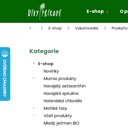
K
Přejít
na
o
E-shop
O 
obsah
Zpět
Zpět
š
do
do
í
Domů
E-shop
Vykuřovadla
Pryskyři
k
obchodu
obchodu
P
o
s
Kategorie
Přeskočit
kategorie
t
E-shop
r
Novinky
a
Mumio produkty
n
Havajský astaxanthin
n
Havajská spirulina
í
Holandská chlorella
p
Mořské řasy
a
Včelí produkty
n
Mladý ječmen BIO
e