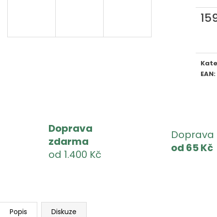
15
Měr
cena
Kate
EAN
:
Doprava
Doprava
zdarma
od 65 Kč
od 1.400 Kč
Popis
Diskuze