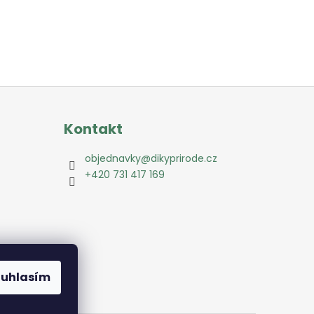
Kontakt
objednavky
@
dikyprirode.cz
+420 731 417 169
ouhlasím