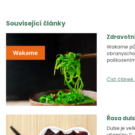
Související články
Zdravotní
Wakame půs
obranyschop
poškozením 
Číst článek..
Řasa duls
Dulse je ve
vitamíny C, 