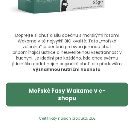
u
č
u
j
e
m
Dopřejte si chuť a sílu oceánu s mořskými řasami
e
Wakame v té nejvyšší BIO kvalitě. Tato „mořská
zelenina“ je ceněná pro svou jemnou chuť
připomínající ústřice a neuvěřitelnou všestrannost v
kuchyni. Je ideální pro každého, kdo chce svému
jídelníčku dodat nejen originální chuť, ale především
významnou nutriční hodnotu
.
Mořské řasy Wakame v e-
shopu
Certifikáty našich produktů ZDE