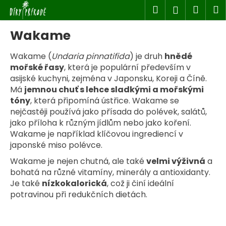
K
Přejít
Hledat
Náku
M
Přihlášen
na
o
obsah
Zpět
Zpět
košík
š
Wakame
í
k
Wakame (
Undaria pinnatifida
) je druh
hnědé
C
mořské řasy
, která je populární především v
o
asijské kuchyni, zejména v Japonsku, Koreji a Číně.
p
Má
jemnou chuť s lehce sladkými a mořskými
o
tóny
, která připomíná ústřice. Wakame se
t
nejčastěji používá jako přísada do polévek, salátů,
jako příloha k různým jídlům nebo jako koření.
ř
Wakame je například klíčovou ingrediencí v
e
japonské miso polévce.
b
Wakame je nejen chutná, ale také
velmi výživná
a
u
bohatá na různé vitamíny, minerály a antioxidanty.
j
Je také
nízkokalorická
, což ji činí ideální
e
potravinou při redukčních dietách.
t
e