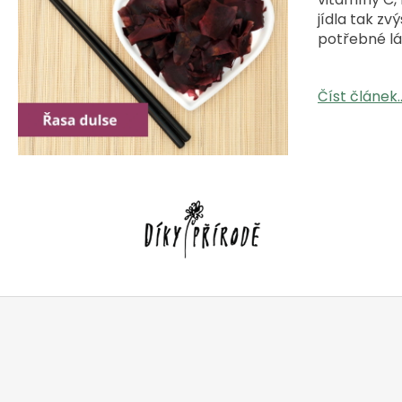
jídla tak zv
potřebné lá
Číst článek..
Z
á
p
a
t