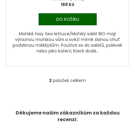
169 Kč
DO KOŠÍKU
Mořské řasy Sea lettuce/Mořský salát BIO mají
výraznou mořskou vůni a svěží mírně slanou chuť
podobnou měkkýšům. Používá se do salátů, polévek
nebo jako koření, které dodá...
2
položek celkem
O
v
l
á
d
Děkujeme našim zákazníkům za každou
a
recenzi:
c
í