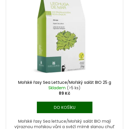
n
o
p
a
d
i
j
u
s
í
k
p
t
t
r
?
ů
o
d
u
k
HLEDAT
t
ů
Mořské řasy Sea Lettuce/Mořský salát BIO 25 g
Skladem
(>5 ks)
89 Kč
D
o
DO KOŠÍKU
p
o
Mořské řasy Sea lettuce/Mořský salát BIO mají
r
výraznou mořskou vůni a svěží mírně slanou chuť