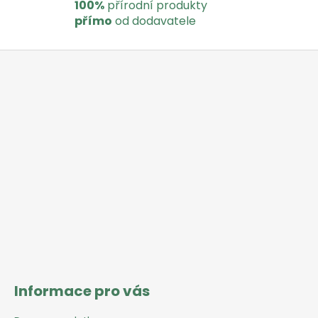
100%
přírodní produkty
přímo
od dodavatele
Z
á
p
a
t
í
Informace pro vás