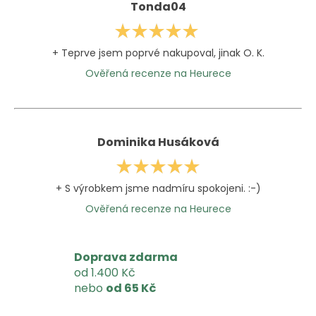
p
Tonda04
r
v
k
+
Teprve jsem poprvé nakupoval, jinak O. K.
y
Ověřená recenze na Heurece
v
ý
p
i
s
Dominika Husáková
u
+
S výrobkem jsme nadmíru spokojeni. :-)
Ověřená recenze na Heurece
Doprava zdarma
od 1.400 Kč
nebo
od 65 Kč