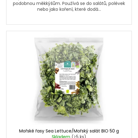
u
podobnou měkkýšům. Používá se do salátů, polévek
č
nebo jako koření, které dodá...
u
j
e
m
e
Mořské řasy Sea Lettuce/Mořský salát BIO 50 g
Skladem
(>5 ks)