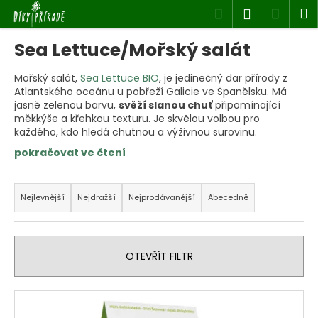
K
Přejít
Hledat
Náku
M
Přihlášen
na
o
obsah
Zpět
Zpět
košík
š
Sea Lettuce/Mořský salát
í
k
Mořský salát,
Sea Lettuce BIO
, je jedinečný dar přírody z
C
Atlantského oceánu u pobřeží Galicie ve Španělsku. Má
o
jasně zelenou barvu,
svěží slanou chuť
připomínající
p
měkkýše a křehkou texturu. Je skvělou volbou pro
každého, kdo hledá chutnou a výživnou surovinu.
o
t
ř
Ř
e
a
Nejlevnější
Nejdražší
Nejprodávanější
Abecedně
b
z
u
e
j
n
OTEVŘÍT FILTR
e
í
t
p
V
e
r
ý