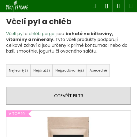
K
Přejít
Hledat
Náku
M
Přihlášen
na
o
obsah
Zpět
Zpět
košík
š
Včelí pyl a chléb
í
k
Včelí pyl
a
chléb perga
jsou
bohaté na bílkoviny,
C
vitamíny a minerály.
Tyto včelí produkty podporují
o
celkové zdraví a jsou určeny k přímé konzumaci nebo do
p
kaší, smoothie, jogurtu či ovocného salátu.
o
Ř
t
a
Nejlevnější
Nejdražší
Nejprodávanější
Abecedně
ř
z
e
e
b
n
OTEVŘÍT FILTR
u
í
j
p
V
V TOP 10
e
r
ý
t
o
p
e
d