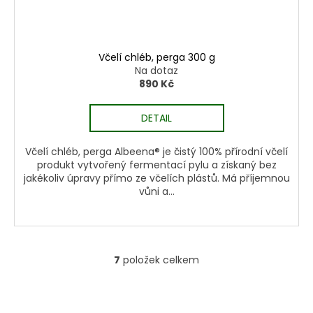
Včelí chléb, perga 300 g
Na dotaz
890 Kč
DETAIL
Včelí chléb, perga Albeena® je čistý 100% přírodní včelí
produkt vytvořený fermentací pylu a získaný bez
jakékoliv úpravy přímo ze včelích plástů. Má příjemnou
vůni a...
7
položek celkem
O
v
l