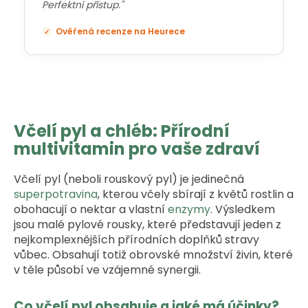
Perfektní přístup."
Ověřená recenze na Heurece
✓
Včelí pyl a chléb: Přírodní
multivitamin pro vaše zdraví
Včelí pyl (neboli rouskový pyl) je jedinečná
superpotravina
, kterou včely sbírají z květů rostlin a
obohacují o nektar a vlastní
enzymy
. Výsledkem
jsou malé pylové rousky, které představují jeden z
nejkomplexnějších přírodních doplňků stravy
vůbec. Obsahují totiž obrovské množství živin, které
v těle působí ve vzájemné synergii.
Co včelí pyl obsahuje a jaké má účinky?