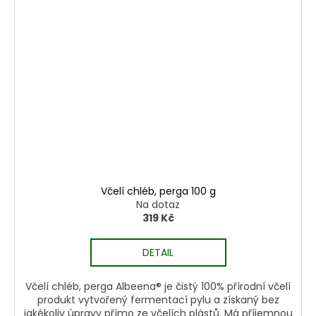
Včelí chléb, perga 100 g
Na dotaz
319 Kč
DETAIL
Včelí chléb, perga Albeena® je čistý 100% přírodní včelí
produkt vytvořený fermentací pylu a získaný bez
jakékoliv úpravy přímo ze včelích plástů. Má příjemnou