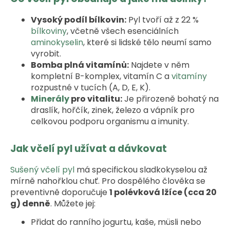
Vysoký podíl bílkovin:
Pyl tvoří až z 22 %
bílkoviny
, včetně všech esenciálních
aminokyselin
, které si lidské tělo neumí samo
vyrobit.
Bomba plná vitamínů:
Najdete v něm
kompletní B-komplex, vitamín C a
vitamíny
rozpustné v tucích (A, D, E, K).
Minerály
pro vitalitu:
Je přirozeně bohatý na
draslík, hořčík, zinek, železo a vápník pro
celkovou podporu organismu a imunity.
Jak včelí pyl užívat a dávkovat
Sušený včelí pyl
má specifickou sladkokyselou až
mírně nahořklou chuť. Pro dospělého člověka se
preventivně doporučuje
1 polévková lžíce (cca 20
g) denně
. Můžete jej:
Přidat do ranního jogurtu, kaše, müsli nebo