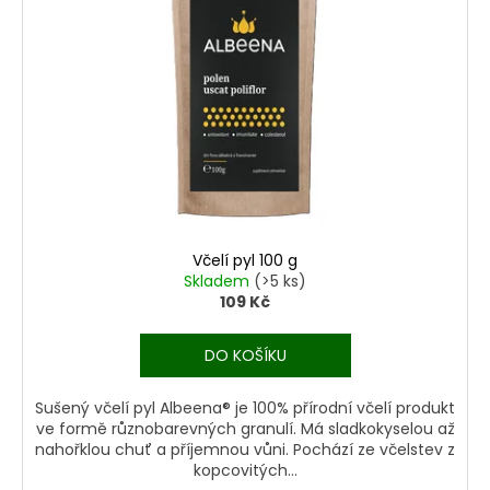
i
n
u
s
a
k
p
j
t
r
í
ů
o
t
d
?
u
k
t
ů
Včelí pyl 100 g
HLEDAT
Skladem
(>5 ks)
109 Kč
DO KOŠÍKU
D
o
Sušený včelí pyl Albeena® je 100% přírodní včelí produkt
p
ve formě různobarevných granulí. Má sladkokyselou až
o
nahořklou chuť a příjemnou vůni. Pochází ze včelstev z
r
kopcovitých...