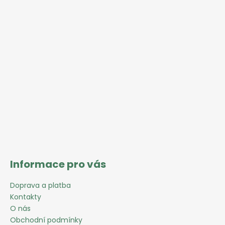
á
p
a
t
í
Informace pro vás
Doprava a platba
Kontakty
O nás
Obchodní podmínky