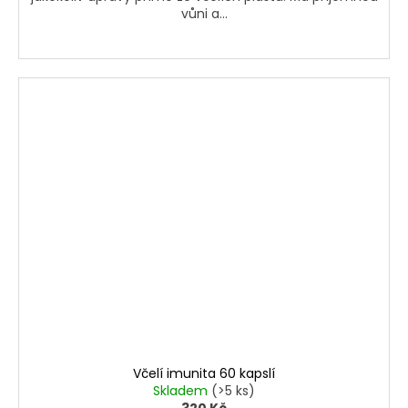
vůni a...
Včelí imunita 60 kapslí
Skladem
(>5 ks)
320 Kč