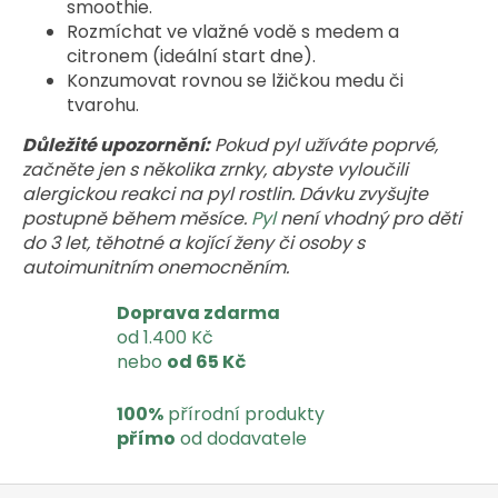
smoothie.
Rozmíchat ve vlažné vodě s medem a
citronem (ideální start dne).
Konzumovat rovnou se lžičkou medu či
tvarohu.
Důležité upozornění:
Pokud pyl užíváte poprvé,
začněte jen s několika zrnky, abyste vyloučili
alergickou reakci na pyl rostlin. Dávku zvyšujte
postupně během měsíce.
Pyl
není vhodný pro děti
do 3 let, těhotné a kojící ženy či osoby s
autoimunitním onemocněním.
Doprava zdarma
od 1.400 Kč
nebo
od 65 Kč
100%
přírodní produkty
přímo
od dodavatele
Z