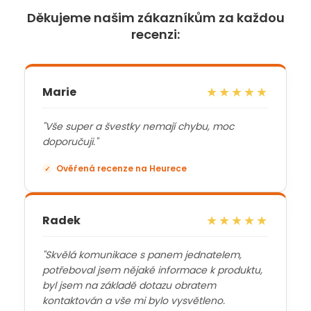
á
d
Děkujeme našim zákazníkům za každou
a
recenzi:
c
í
p
r
★★★★★
Marie
v
k
"Vše super a švestky nemají chybu, moc
y
doporučuji."
v
ý
Ověřená recenze na Heurece
✓
p
i
s
★★★★★
Radek
u
"Skvělá komunikace s panem jednatelem,
potřeboval jsem nějaké informace k produktu,
byl jsem na základě dotazu obratem
kontaktován a vše mi bylo vysvětleno.