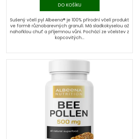
DO KOŠÍKU
Sušený včelí pyl Albeena® je 100% přírodní včelí produkt
ve formě různobarevných granulí. Má sladkokyselou až
nahořklou chuť a příjemnou vůni. Pochází ze včelstev z
kopcovitých...