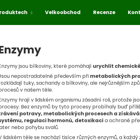
produktech
Velkoobchod
Recenze
Kon
Co potřebujete najít?
Enzymy
HLEDAT
Enzymy jsou bílkoviny, které pomáhají
urychlit chemick
Jsou nepostradatelné především při
metabolických pr
rozkládají tuky, sacharidy a bílkoviny, ale nejrůznějším zp
procesů v našem těle.
Doporučujeme
Enzymy hrají v lidském organismu zásadní roli, protože j
procesy. Bez enzymů by tyto procesy probíhaly buď příliš
trávení potravy, metabolických procesech a získává
systému, regulaci hormonů, detoxikaci
a ochraně před 
jater nebo pohybu svalů.
V lidském těle se nachází tisíce různých enzymů, a každý z