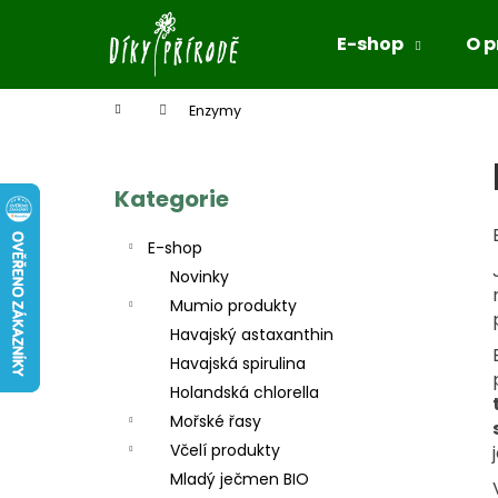
K
Přejít
na
o
E-shop
O 
obsah
Zpět
Zpět
š
do
do
í
Domů
Enzymy
k
obchodu
obchodu
P
o
s
Kategorie
Přeskočit
kategorie
t
E-shop
r
Novinky
a
Mumio produkty
n
Havajský astaxanthin
n
Havajská spirulina
í
Holandská chlorella
p
Mořské řasy
a
Včelí produkty
n
Mladý ječmen BIO
e