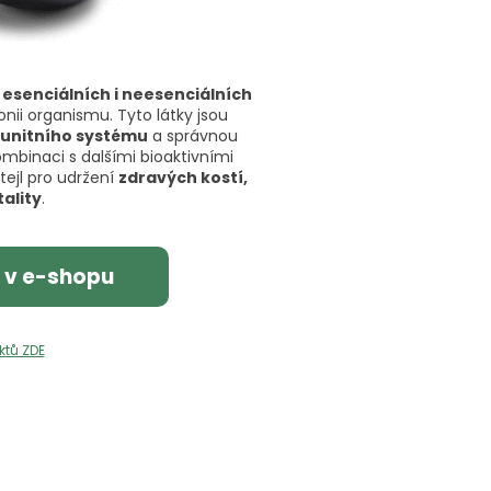
l
esenciálních i neesenciálních
onii organismu. Tyto látky jsou
unitního systému
a správnou
ombinaci s dalšími bioaktivními
ejl pro udržení
zdravých kostí,
tality
.
 v e-shopu
ktů ZDE