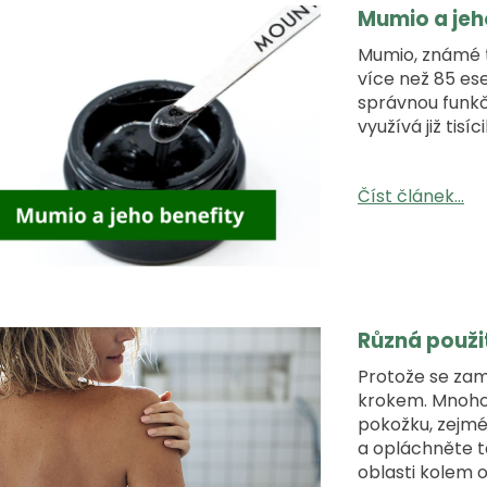
Mumio a jeho
Mumio, známé 
více než 85 es
správnou funkč
využívá již tisí
Číst článek...
Různá použi
Protože se zam
krokem. Mnoho 
pokožku, zejmén
a opláchněte t
oblasti kolem 