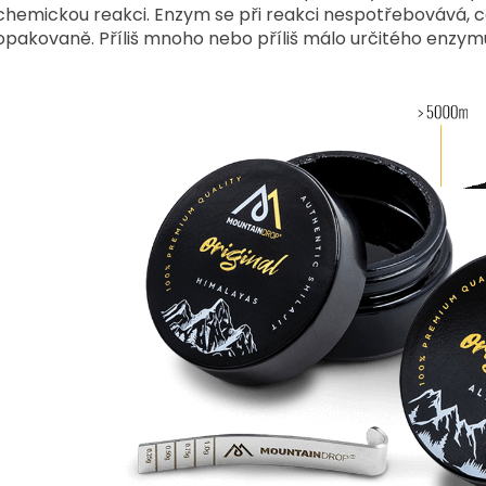
chemickou reakci. Enzym se při reakci nespotřebovává, 
opakovaně. Příliš mnoho nebo příliš málo určitého enzy