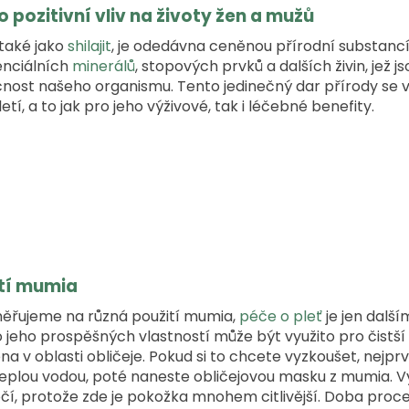
 pozitivní vliv na životy žen a mužů
také jako
shilajit
, je odedávna ceněnou přírodní substanc
enciálních
minerálů
, stopových prvků a dalších živin, jež j
nost našeho organismu. Tento jedinečný dar přírody se v 
ciletí, a to jak pro jeho výživové, tak i léčebné benefity.
tí mumia
ěřujeme na různá použití mumia,
péče o pleť
je jen dalš
jeho prospěšných vlastností může být využito pro čistší 
a v oblasti obličeje. Pokud si to chcete vyzkoušet, nejprv
eplou vodou, poté naneste obličejovou masku z mumia. V
očí, protože zde je pokožka mnohem citlivější. Doba proc