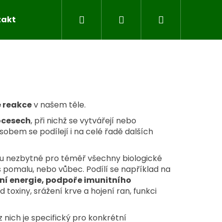
Hledat
Přihlášení
Nákupní
takty
Blog
Značky
košík
é reakce
v našem těle.
ocesech
, při nichž se vytvářejí nebo
ůsobem se podílejí i na celé řadě dalších
sou nezbytné pro téměř všechny biologické
 pomalu, nebo vůbec. Podílí se například na
ní energie, podpoře imunitního
toxiny, srážení krve a hojení ran, funkci
 nich je specifický pro konkrétní