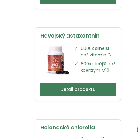
Havajský astaxanthin
✓
6000x silnější
než vitamín C
✓
800x silnější než
koenzym Q10
Detail produktu
Holandská chlorella