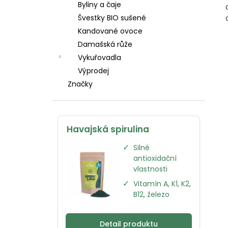
Byliny a čaje
l
Švestky BIO sušené
Kandované ovoce
Damašská růže
Vykuřovadla
Výprodej
Značky
Havajská spirulina
✓
Silné
antioxidační
vlastnosti
✓
Vitamín A, K1, K2,
B12, železo
Detail produktu