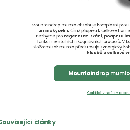
Mountaindrop mumio obsahuje komplexní profi
aminokyselin
, čímž přispívá k celkové harm
nezbytné pro
regeneraci tkání
,
podporu im
funkci mentálních i kognitivních procesů. V k
složkami tak mumio představuje synergický kokt
kloubů a celkové vi
Mountaindrop mumio
Certifikáty našich produ
Související články