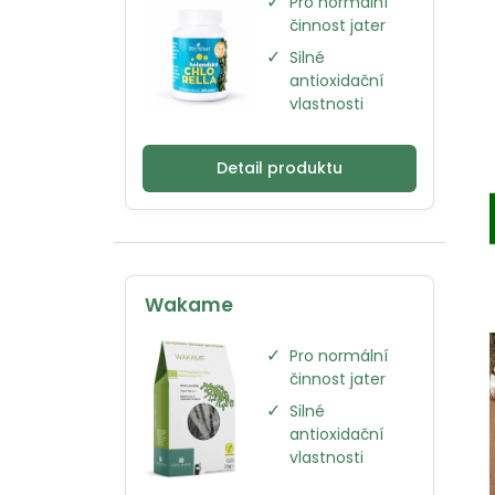
✓
Pro normální
činnost jater
✓
Silné
antioxidační
vlastnosti
Detail produktu
Wakame
✓
Pro normální
činnost jater
✓
Silné
antioxidační
vlastnosti